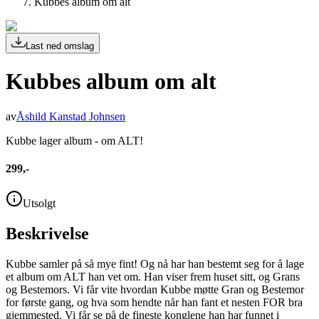
Kubbes album om alt
Last ned omslag
Kubbes album om alt
av
Åshild Kanstad Johnsen
Kubbe lager album - om ALT!
299,-
Utsolgt
Beskrivelse
Kubbe samler på så mye fint! Og nå har han bestemt seg for å lage
et album om ALT han vet om. Han viser frem huset sitt, og Grans
og Bestemors. Vi får vite hvordan Kubbe møtte Gran og Bestemor
for første gang, og hva som hendte når han fant et nesten FOR bra
gjemmested. Vi får se på de fineste konglene han har funnet i