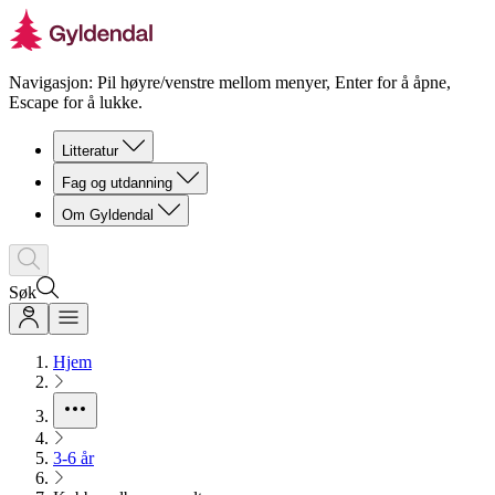
Navigasjon: Pil høyre/venstre mellom menyer, Enter for å åpne,
Escape for å lukke.
Litteratur
Fag og utdanning
Om Gyldendal
Søk
Hjem
3-6 år