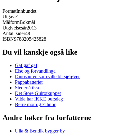
Format
Innbundet
Utgave
1
Målform
Bokmål
Utgivelsesår
2013
Antall sider
48
ISBN
9788205425828
Du vil kanskje også like
Gaf gaf gaf
Else og forvandlinga
Dinosauren som ville bli sjørøver
Pappabatteriet
Steder å tisse
Det Store Gulrotkuppet
Vilda har IKKE bursdag
Berre mor og Ellinor
Andre bøker fra forfatterne
Ulla & Bendik bygger by