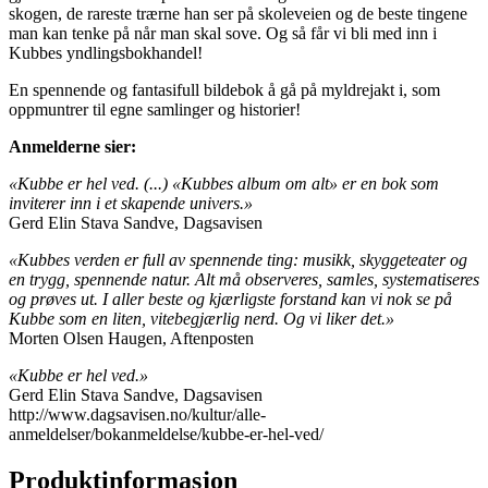
skogen, de rareste trærne han ser på skoleveien og de beste tingene
man kan tenke på når man skal sove. Og så får vi bli med inn i
Kubbes yndlingsbokhandel!
En spennende og fantasifull bildebok å gå på myldrejakt i, som
oppmuntrer til egne samlinger og historier!
Anmelderne sier:
«Kubbe er hel ved. (...) «Kubbes album om alt» er en bok som
inviterer inn i et skapende univers.»
Gerd Elin Stava Sandve, Dagsavisen
«Kubbes verden er full av spennende ting: musikk, skyggeteater og
en trygg, spennende natur. Alt må observeres, samles, systematiseres
og prøves ut. I aller beste og kjærligste forstand kan vi nok se på
Kubbe som en liten, vitebegjærlig nerd. Og vi liker det.»
Morten Olsen Haugen, Aftenposten
«Kubbe er hel ved.»
Gerd Elin Stava Sandve, Dagsavisen
http://www.dagsavisen.no/kultur/alle-
anmeldelser/bokanmeldelse/kubbe-er-hel-ved/
Produktinformasjon