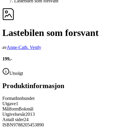
Lastebilen som forsvant
Lastebilen som forsvant
av
Anne-Cath. Vestly
199,-
Utsolgt
Produktinformasjon
Format
Innbundet
Utgave
1
Målform
Bokmål
Utgivelsesår
2013
Antall sider
24
ISBN
9788205453890