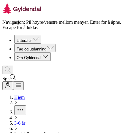
Navigasjon: Pil høyre/venstre mellom menyer, Enter for å åpne,
Escape for å lukke.
Litteratur
Fag og utdanning
Om Gyldendal
Søk
Hjem
3-6 år