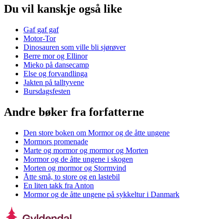
Du vil kanskje også like
Gaf gaf gaf
Motor-Tor
Dinosauren som ville bli sjørøver
Berre mor og Ellinor
Mieko på dansecamp
Else og forvandlinga
Jakten på talltyvene
Bursdagsfesten
Andre bøker fra forfatterne
Den store boken om Mormor og de åtte ungene
Mormors promenade
Marte og mormor og mormor og Morten
Mormor og de åtte ungene i skogen
Morten og mormor og Stormvind
Åtte små, to store og en lastebil
En liten takk fra Anton
Mormor og de åtte ungene på sykkeltur i Danmark