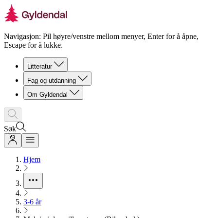
Navigasjon: Pil høyre/venstre mellom menyer, Enter for å åpne,
Escape for å lukke.
Litteratur
Fag og utdanning
Om Gyldendal
Søk
Hjem
3-6 år