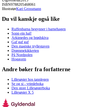
Utgivelsesår
2015
ISBN
9788205468061
Illustratør
Kari Grossmann
Du vil kanskje også like
Ruffenbarna begynner i barnehagen
Sopp ein hal!
Arkimedes og brødskiva
Gaf gaf gaf
Den magiske tryllestaven
Drømmekikkerten
På Nordpolen
Hoggorm
Andre bøker fra forfatterne
Lillesøster hos tannlegen
Se og si - vrimleboka
Den store Lillesøsterboka
Lillesøster X 5