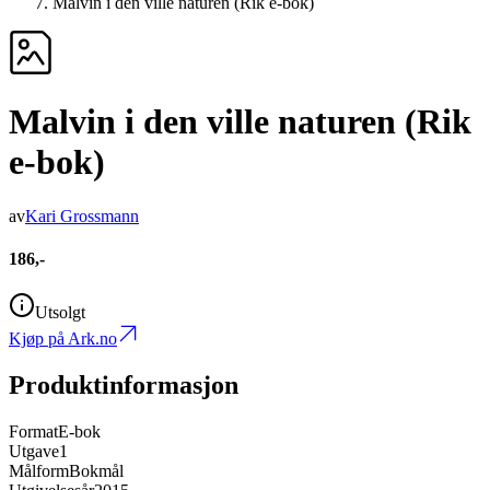
Malvin i den ville naturen (Rik e-bok)
Malvin i den ville naturen (Rik
e-bok)
av
Kari Grossmann
186,-
Utsolgt
Kjøp på Ark.no
Produktinformasjon
Format
E-bok
Utgave
1
Målform
Bokmål