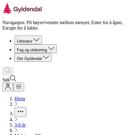
Navigasjon: Pil høyre/venstre mellom menyer, Enter for å åpne,
Escape for å lukke.
Litteratur
Fag og utdanning
Om Gyldendal
Søk
Hjem
3-6 år