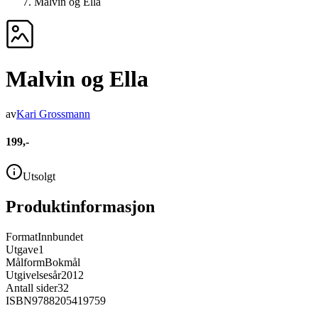
Malvin og Ella
Malvin og Ella
av
Kari Grossmann
199,-
Utsolgt
Produktinformasjon
Format
Innbundet
Utgave
1
Målform
Bokmål
Utgivelsesår
2012
Antall sider
32
ISBN
9788205419759