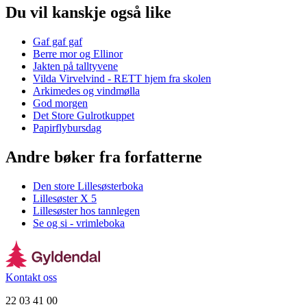
Du vil kanskje også like
Gaf gaf gaf
Berre mor og Ellinor
Jakten på talltyvene
Vilda Virvelvind - RETT hjem fra skolen
Arkimedes og vindmølla
God morgen
Det Store Gulrotkuppet
Papirflybursdag
Andre bøker fra forfatterne
Den store Lillesøsterboka
Lillesøster X 5
Lillesøster hos tannlegen
Se og si - vrimleboka
Kontakt oss
22 03 41 00