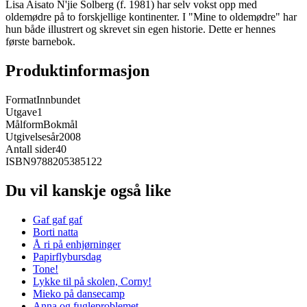
Lisa Aisato N'jie Solberg (f. 1981) har selv vokst opp med
oldemødre på to forskjellige kontinenter. I "Mine to oldemødre" har
hun både illustrert og skrevet sin egen historie. Dette er hennes
første barnebok.
Produktinformasjon
Format
Innbundet
Utgave
1
Målform
Bokmål
Utgivelsesår
2008
Antall sider
40
ISBN
9788205385122
Du vil kanskje også like
Gaf gaf gaf
Borti natta
Å ri på enhjørninger
Papirflybursdag
Tone!
Lykke til på skolen, Corny!
Mieko på dansecamp
Anna og fugleproblemet