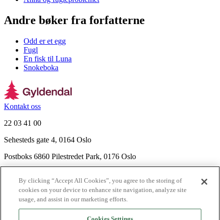
Andre bøker fra forfatterne
Odd er et egg
Fugl
En fisk til Luna
Snokeboka
Kontakt oss
22 03 41 00
Sehesteds gate 4, 0164 Oslo
Postboks 6860 Pilestredet Park, 0176 Oslo
Finn frem
By clicking “Accept All Cookies”, you agree to the storing of
Nyhetsbrev
cookies on your device to enhance site navigation, analyze site
Ledige stillinger
usage, and assist in our marketing efforts.
Send inn manus
Cookies Settings