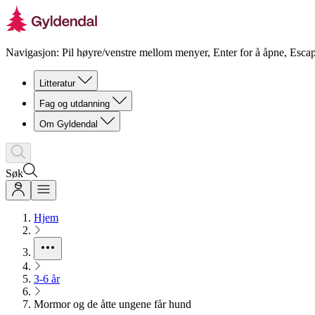
Navigasjon: Pil høyre/venstre mellom menyer, Enter for å åpne, Escap
Litteratur
Fag og utdanning
Om Gyldendal
Søk
Hjem
3-6 år
Mormor og de åtte ungene får hund