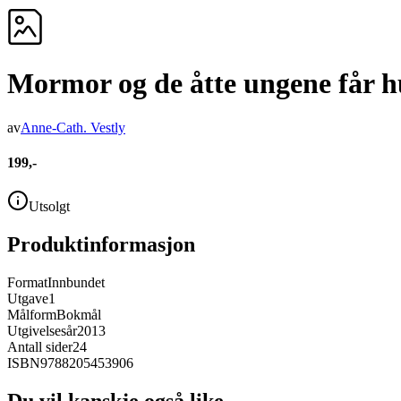
Mormor og de åtte ungene får 
av
Anne-Cath. Vestly
199,-
Utsolgt
Produktinformasjon
Format
Innbundet
Utgave
1
Målform
Bokmål
Utgivelsesår
2013
Antall sider
24
ISBN
9788205453906