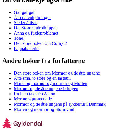
Du vil kanskje også like
Gaf gaf gaf
Å ri på enhjørninger
Steder å tisse
Det Store Gulrotkuppet
Anna og fugleproblemet
Tone!
Den store boken om Corny 2
Pappabatteriet
Andre bøker fra forfatterne
Den store boken om Mormor og de åtte ungene
Åtte små, to store og en lastebil
Marte og mormor og mormor og Morten
Mormor og de åtte ungene i skogen
En liten takk fra Anton
Mormors promenade
Mormor og de åtte ungene på sykkeltur i Danmark
Morten og mormor og Stormvind