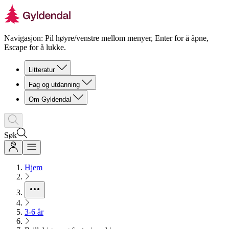
Navigasjon: Pil høyre/venstre mellom menyer, Enter for å åpne,
Escape for å lukke.
Litteratur
Fag og utdanning
Om Gyldendal
Søk
Hjem
3-6 år