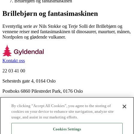
Brillebjørn og fantasimaskinen
Brillebjørn og fantasimaskinen
Eventyrlig serie av Nils Stokke og Terje Solli der Brillebjørn og
vennene reiser med fantasimaskinen til dinosaurer, maurtuer, månen,
Nordpolen og glødende vulkaner.
Kontakt oss
22 03 41 00
Sehesteds gate 4, 0164 Oslo
Postboks 6860 Pilestredet Park, 0176 Oslo
Finn frem
By clicking “Accept All Cookies”, you agree to the storing of
Nyhetsbrev
cookies on your device to enhance site navigation, analyze site
Ledige stillinger
usage, and assist in our marketing efforts.
Send inn manus
Cookies Settings
Om Gyldendal