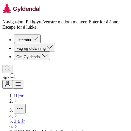
Navigasjon: Pil høyre/venstre mellom menyer, Enter for å åpne,
Escape for å lukke.
Litteratur
Fag og utdanning
Om Gyldendal
Søk
Hjem
3-6 år