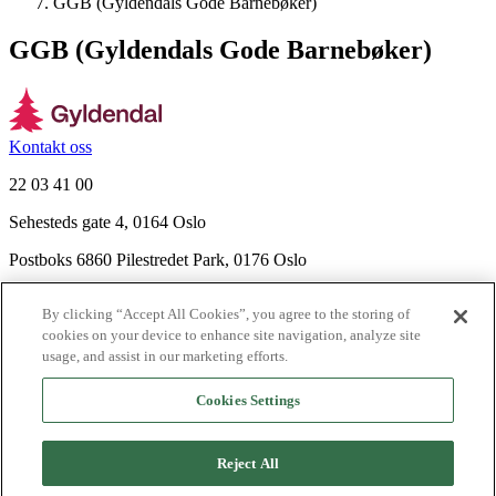
GGB (Gyldendals Gode Barnebøker)
GGB (Gyldendals Gode Barnebøker)
Kontakt oss
22 03 41 00
Sehesteds gate 4, 0164 Oslo
Postboks 6860 Pilestredet Park, 0176 Oslo
Finn frem
By clicking “Accept All Cookies”, you agree to the storing of
Nyhetsbrev
cookies on your device to enhance site navigation, analyze site
Ledige stillinger
usage, and assist in our marketing efforts.
Send inn manus
Cookies Settings
Om Gyldendal
Support
Reject All
Presse
Agency