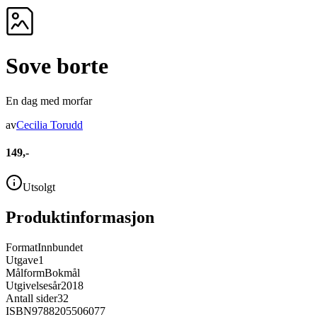
Sove borte
En dag med morfar
av
Cecilia Torudd
149,-
Utsolgt
Produktinformasjon
Format
Innbundet
Utgave
1
Målform
Bokmål
Utgivelsesår
2018
Antall sider
32
ISBN
9788205506077