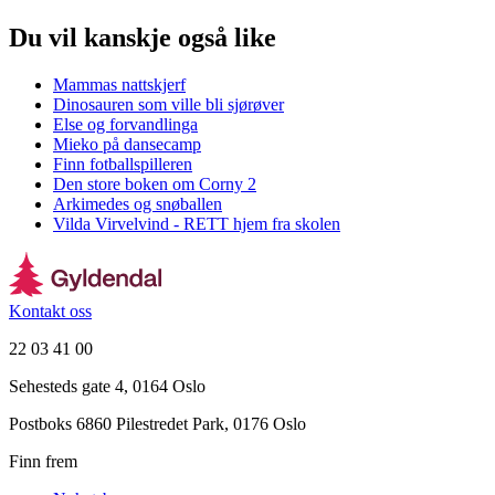
Du vil kanskje også like
Mammas nattskjerf
Dinosauren som ville bli sjørøver
Else og forvandlinga
Mieko på dansecamp
Finn fotballspilleren
Den store boken om Corny 2
Arkimedes og snøballen
Vilda Virvelvind - RETT hjem fra skolen
Kontakt oss
22 03 41 00
Sehesteds gate 4, 0164 Oslo
Postboks 6860 Pilestredet Park, 0176 Oslo
Finn frem