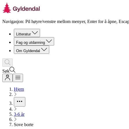
Navigasjon: Pil høyre/venstre mellom menyer, Enter for å åpne, Escap
Litteratur
Fag og utdanning
Om Gyldendal
Søk
Hjem
3-6 år
Sove borte