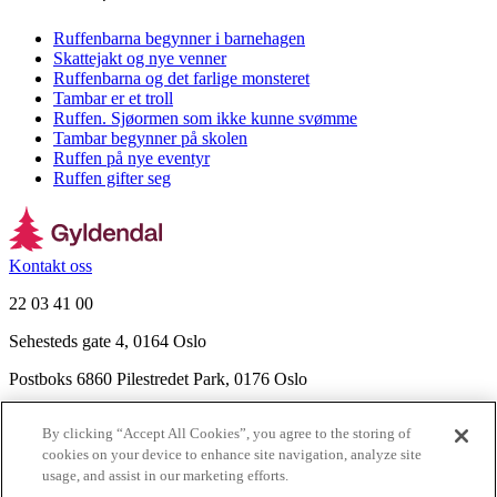
Ruffenbarna begynner i barnehagen
Skattejakt og nye venner
Ruffenbarna og det farlige monsteret
Tambar er et troll
Ruffen. Sjøormen som ikke kunne svømme
Tambar begynner på skolen
Ruffen på nye eventyr
Ruffen gifter seg
Kontakt oss
22 03 41 00
Sehesteds gate 4, 0164 Oslo
Postboks 6860 Pilestredet Park, 0176 Oslo
Finn frem
By clicking “Accept All Cookies”, you agree to the storing of
Nyhetsbrev
cookies on your device to enhance site navigation, analyze site
Ledige stillinger
usage, and assist in our marketing efforts.
Send inn manus