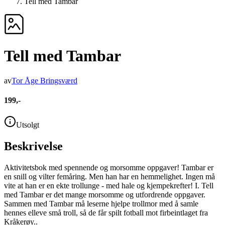
Tell med Tambar
Tell med Tambar
av
Tor Åge Bringsværd
199,-
Utsolgt
Beskrivelse
Aktivitetsbok med spennende og morsomme oppgaver! Tambar er
en snill og vilter femåring. Men han har en hemmelighet. Ingen må
vite at han er en ekte trollunge - med hale og kjempekrefter! I. Tell
med Tambar er det mange morsomme og utfordrende oppgaver.
Sammen med Tambar må leserne hjelpe trollmor med å samle
hennes elleve små troll, så de får spilt fotball mot firbeintlaget fra
Kråkerøy..