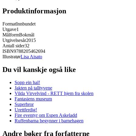
Produktinformasjon
Format
Innbundet
Utgave
1
Målform
Bokmål
Utgivelsesår
2015
Antall sider
32
ISBN
9788205462694
Illustratør
Lisa Aisato
Du vil kanskje også like
Sopp ein hal!
Jakten på talltyvene
Vilda Virvelvind - RETT hjem fra skolen
Fantasiens museum
Superbror
Urettferdig!
Fire eventyr om Espen Askeladd
Ruffenbarna begynner i barnehagen
Andre bøker fra forfatterne