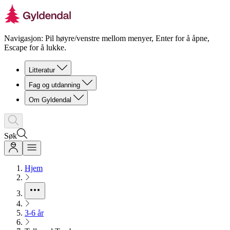
Navigasjon: Pil høyre/venstre mellom menyer, Enter for å åpne,
Escape for å lukke.
Litteratur
Fag og utdanning
Om Gyldendal
Søk
Hjem
3-6 år