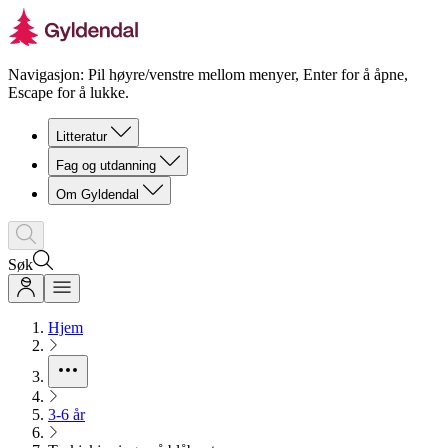
Navigasjon: Pil høyre/venstre mellom menyer, Enter for å åpne,
Escape for å lukke.
Litteratur
Fag og utdanning
Om Gyldendal
Søk
Hjem
3-6 år