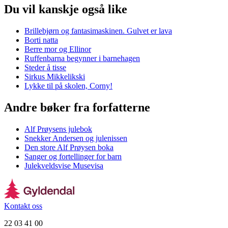
Du vil kanskje også like
Brillebjørn og fantasimaskinen. Gulvet er lava
Borti natta
Berre mor og Ellinor
Ruffenbarna begynner i barnehagen
Steder å tisse
Sirkus Mikkelikski
Lykke til på skolen, Corny!
Andre bøker fra forfatterne
Alf Prøysens julebok
Snekker Andersen og julenissen
Den store Alf Prøysen boka
Sanger og fortellinger for barn
Julekveldsvise Musevisa
Kontakt oss
22 03 41 00