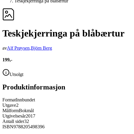
Teskjekjerringa på blåbærtur
Teskjekjerringa på blåbærtur
av
Alf Prøysen
,
Björn Berg
199,-
Utsolgt
Produktinformasjon
Format
Innbundet
Utgave
2
Målform
Bokmål
Utgivelsesår
2017
Antall sider
32
ISBN
9788205498396