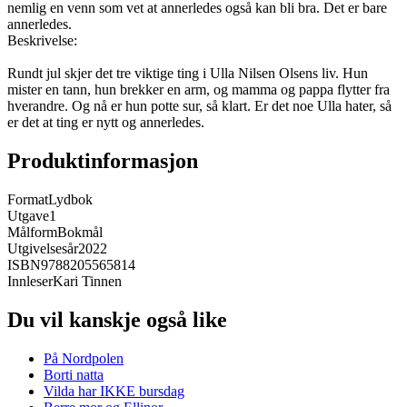
nemlig en venn som vet at annerledes også kan bli bra. Det er bare
annerledes.
Beskrivelse:
Rundt jul skjer det tre viktige ting i Ulla Nilsen Olsens liv. Hun
mister en tann, hun brekker en arm, og mamma og pappa flytter fra
hverandre. Og nå er hun potte sur, så klart. Er det noe Ulla hater, så
er det at ting er nytt og annerledes.
Produktinformasjon
Format
Lydbok
Utgave
1
Målform
Bokmål
Utgivelsesår
2022
ISBN
9788205565814
Innleser
Kari Tinnen
Du vil kanskje også like
På Nordpolen
Borti natta
Vilda har IKKE bursdag