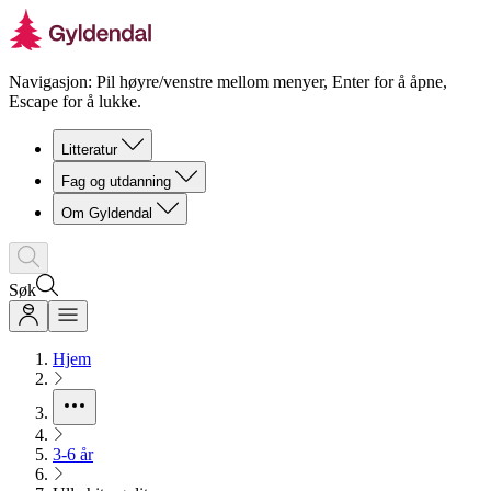
Navigasjon: Pil høyre/venstre mellom menyer, Enter for å åpne,
Escape for å lukke.
Litteratur
Fag og utdanning
Om Gyldendal
Søk
Hjem
3-6 år