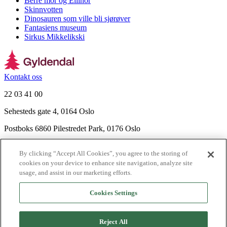
Berre mor og Ellinor
Skinnvotten
Dinosauren som ville bli sjørøver
Fantasiens museum
Sirkus Mikkelikski
Kontakt oss
22 03 41 00
Sehesteds gate 4, 0164 Oslo
Postboks 6860 Pilestredet Park, 0176 Oslo
Finn frem
By clicking “Accept All Cookies”, you agree to the storing of
Nyhetsbrev
cookies on your device to enhance site navigation, analyze site
Ledige stillinger
usage, and assist in our marketing efforts.
Send inn manus
Cookies Settings
Om Gyldendal
Support
Reject All
Presse