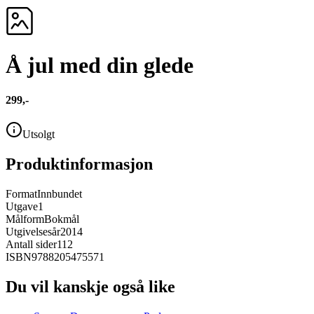
Å jul med din glede
299,-
Utsolgt
Produktinformasjon
Format
Innbundet
Utgave
1
Målform
Bokmål
Utgivelsesår
2014
Antall sider
112
ISBN
9788205475571
Du vil kanskje også like