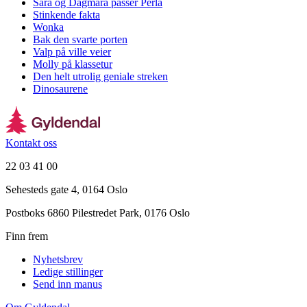
Sara og Dagmara passer Perla
Stinkende fakta
Wonka
Bak den svarte porten
Valp på ville veier
Molly på klassetur
Den helt utrolig geniale streken
Dinosaurene
Kontakt oss
22 03 41 00
Sehesteds gate 4, 0164 Oslo
Postboks 6860 Pilestredet Park, 0176 Oslo
Finn frem
Nyhetsbrev
Ledige stillinger
Send inn manus