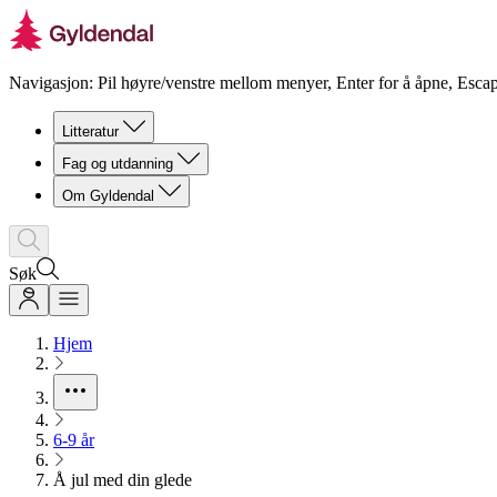
Navigasjon: Pil høyre/venstre mellom menyer, Enter for å åpne, Escap
Litteratur
Fag og utdanning
Om Gyldendal
Søk
Hjem
6-9 år
Å jul med din glede