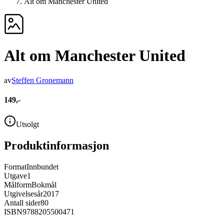
Alt om Manchester United
Alt om Manchester United
av
Steffen Gronemann
149,-
Utsolgt
Produktinformasjon
Format
Innbundet
Utgave
1
Målform
Bokmål
Utgivelsesår
2017
Antall sider
80
ISBN
9788205500471