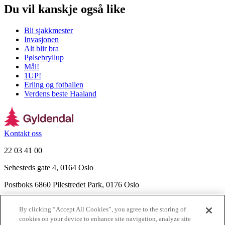
Du vil kanskje også like
Bli sjakkmester
Invasjonen
Alt blir bra
Pølsebryllup
Mål!
1UP!
Erling og fotballen
Verdens beste Haaland
Kontakt oss
22 03 41 00
Sehesteds gate 4, 0164 Oslo
Postboks 6860 Pilestredet Park, 0176 Oslo
Finn frem
By clicking “Accept All Cookies”, you agree to the storing of
Nyhetsbrev
cookies on your device to enhance site navigation, analyze site