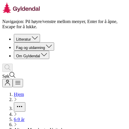
Navigasjon: Pil høyre/venstre mellom menyer, Enter for å åpne,
Escape for å lukke.
Litteratur
Fag og utdanning
Om Gyldendal
Søk
Hjem
6-9 år