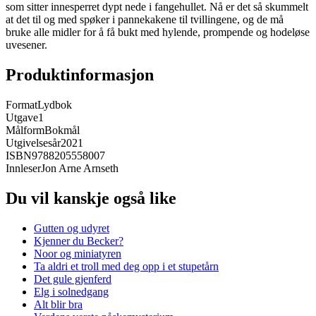
som sitter innesperret dypt nede i fangehullet. Nå er det så skummelt
at det til og med spøker i pannekakene til tvillingene, og de må
bruke alle midler for å få bukt med hylende, prompende og hodeløse
uvesener.
Produktinformasjon
Format
Lydbok
Utgave
1
Målform
Bokmål
Utgivelsesår
2021
ISBN
9788205558007
Innleser
Jon Arne Arnseth
Du vil kanskje også like
Gutten og udyret
Kjenner du Becker?
Noor og miniatyren
Ta aldri et troll med deg opp i et stupetårn
Det gule gjenferd
Elg i solnedgang
Alt blir bra