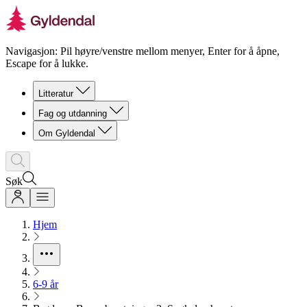
Navigasjon: Pil høyre/venstre mellom menyer, Enter for å åpne,
Escape for å lukke.
Litteratur
Fag og utdanning
Om Gyldendal
Søk
Hjem
6-9 år