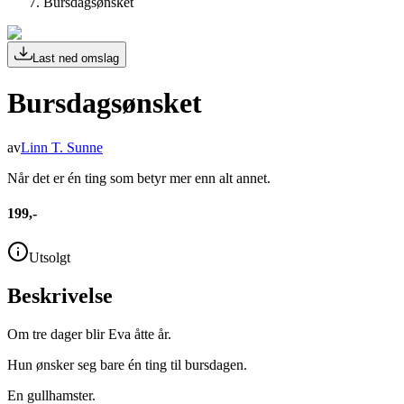
Bursdagsønsket
Last ned omslag
Bursdagsønsket
av
Linn T. Sunne
Når det er én ting som betyr mer enn alt annet.
199,-
Utsolgt
Beskrivelse
Om tre dager blir Eva åtte år.
Hun ønsker seg bare én ting til bursdagen.
En gullhamster.