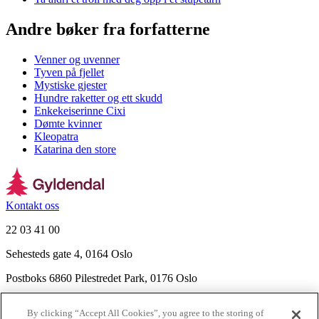
Andre bøker fra forfatterne
Venner og uvenner
Tyven på fjellet
Mystiske gjester
Hundre raketter og ett skudd
Enkekeiserinne Cixi
Dømte kvinner
Kleopatra
Katarina den store
Kontakt oss
22 03 41 00
Sehesteds gate 4, 0164 Oslo
Postboks 6860 Pilestredet Park, 0176 Oslo
Finn frem
By clicking “Accept All Cookies”, you agree to the storing of