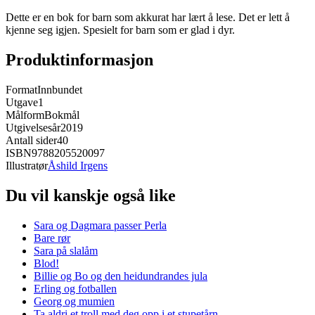
Dette er en bok for barn som akkurat har lært å lese. Det er lett å
kjenne seg igjen. Spesielt for barn som er glad i dyr.
Produktinformasjon
Format
Innbundet
Utgave
1
Målform
Bokmål
Utgivelsesår
2019
Antall sider
40
ISBN
9788205520097
Illustratør
Åshild Irgens
Du vil kanskje også like
Sara og Dagmara passer Perla
Bare rør
Sara på slalåm
Blod!
Billie og Bo og den heidundrandes jula
Erling og fotballen
Georg og mumien
Ta aldri et troll med deg opp i et stupetårn