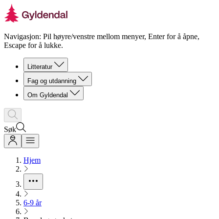
Navigasjon: Pil høyre/venstre mellom menyer, Enter for å åpne,
Escape for å lukke.
Litteratur
Fag og utdanning
Om Gyldendal
Søk
Hjem
6-9 år