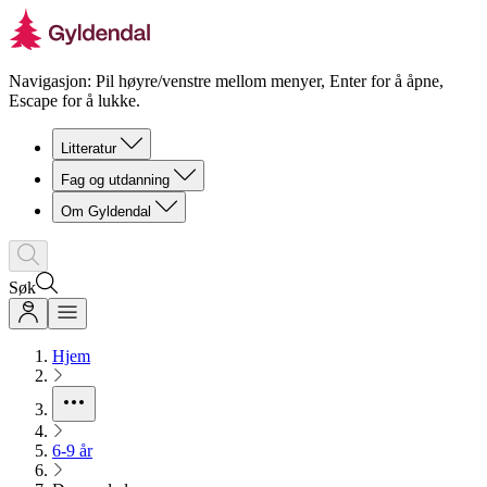
Navigasjon: Pil høyre/venstre mellom menyer, Enter for å åpne,
Escape for å lukke.
Litteratur
Fag og utdanning
Om Gyldendal
Søk
Hjem
6-9 år