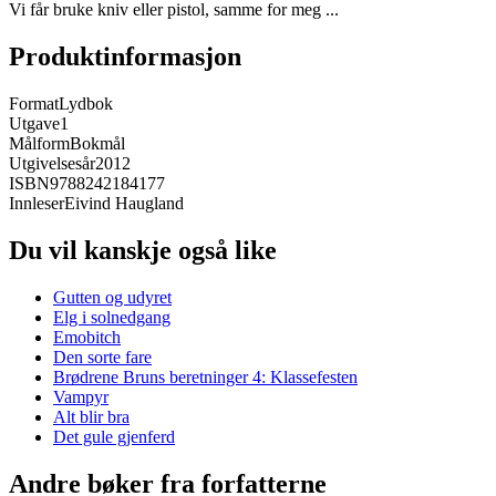
Vi får bruke kniv eller pistol, samme for meg ...
Produktinformasjon
Format
Lydbok
Utgave
1
Målform
Bokmål
Utgivelsesår
2012
ISBN
9788242184177
Innleser
Eivind Haugland
Du vil kanskje også like
Gutten og udyret
Elg i solnedgang
Emobitch
Den sorte fare
Brødrene Bruns beretninger 4: Klassefesten
Vampyr
Alt blir bra
Det gule gjenferd
Andre bøker fra forfatterne