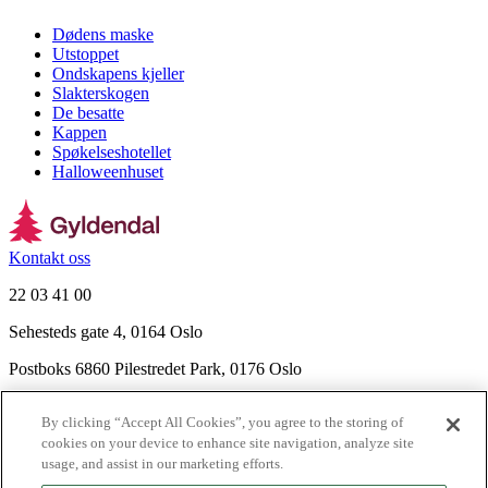
Dødens maske
Utstoppet
Ondskapens kjeller
Slakterskogen
De besatte
Kappen
Spøkelseshotellet
Halloweenhuset
Kontakt oss
22 03 41 00
Sehesteds gate 4, 0164 Oslo
Postboks 6860 Pilestredet Park, 0176 Oslo
Finn frem
By clicking “Accept All Cookies”, you agree to the storing of
Nyhetsbrev
cookies on your device to enhance site navigation, analyze site
Ledige stillinger
usage, and assist in our marketing efforts.
Send inn manus