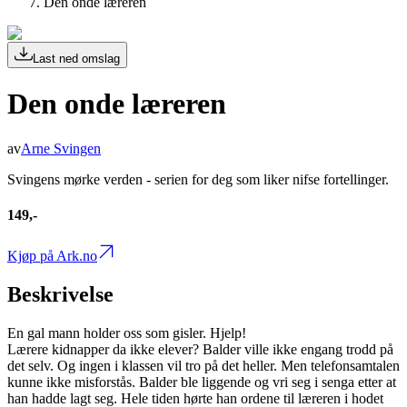
Den onde læreren
Last ned omslag
Den onde læreren
av
Arne Svingen
Svingens mørke verden - serien for deg som liker nifse fortellinger.
149,-
Kjøp på Ark.no
Beskrivelse
En gal mann holder oss som gisler. Hjelp!
Lærere kidnapper da ikke elever? Balder ville ikke engang trodd på
det selv. Og ingen i klassen vil tro på det heller. Men telefonsamtalen
kunne ikke misforstås. Balder ble liggende og vri seg i senga etter at
han hadde lagt seg. Hele tiden hørte han ordene til læreren i hodet