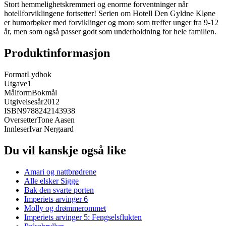
Stort hemmelighetskremmeri og enorme forventninger når
hotellforviklingene fortsetter! Serien om Hotell Den Gyldne Kløne
er humorbøker med forviklinger og moro som treffer unger fra 9-12
år, men som også passer godt som underholdning for hele familien.
Produktinformasjon
Format
Lydbok
Utgave
1
Målform
Bokmål
Utgivelsesår
2012
ISBN
9788242143938
Oversetter
Tone Aasen
Innleser
Ivar Nergaard
Du vil kanskje også like
Amari og nattbrødrene
Alle elsker Sigge
Bak den svarte porten
Imperiets arvinger 6
Molly og drømmerommet
Imperiets arvinger 5: Fengselsflukten