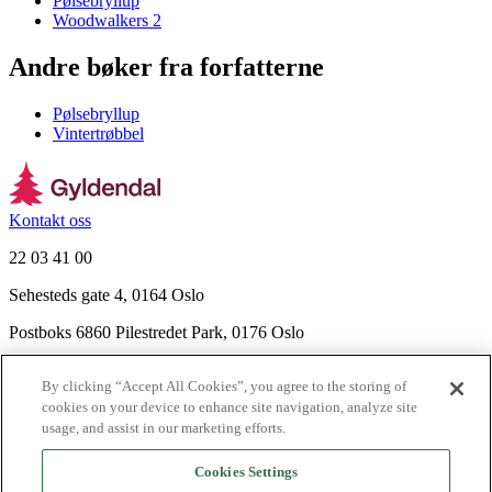
Pølsebryllup
Woodwalkers 2
Andre bøker fra forfatterne
Pølsebryllup
Vintertrøbbel
Kontakt oss
22 03 41 00
Sehesteds gate 4, 0164 Oslo
Postboks 6860 Pilestredet Park, 0176 Oslo
Finn frem
By clicking “Accept All Cookies”, you agree to the storing of
Nyhetsbrev
cookies on your device to enhance site navigation, analyze site
Ledige stillinger
usage, and assist in our marketing efforts.
Send inn manus
Cookies Settings
Om Gyldendal