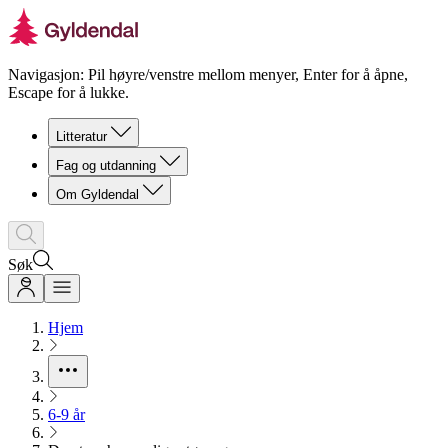
Navigasjon: Pil høyre/venstre mellom menyer, Enter for å åpne,
Escape for å lukke.
Litteratur
Fag og utdanning
Om Gyldendal
Søk
Hjem
6-9 år