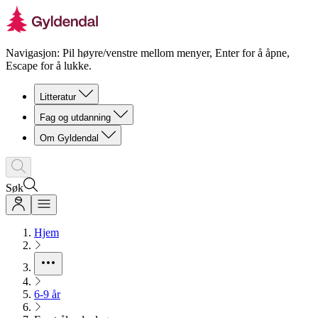
Navigasjon: Pil høyre/venstre mellom menyer, Enter for å åpne,
Escape for å lukke.
Litteratur
Fag og utdanning
Om Gyldendal
Søk
Hjem
6-9 år