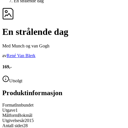
En strålende dag
En strålende dag
Med Munch og van Gogh
av
René Van Blerk
169,-
Utsolgt
Produktinformasjon
Format
Innbundet
Utgave
1
Målform
Bokmål
Utgivelsesår
2015
Antall sider
28