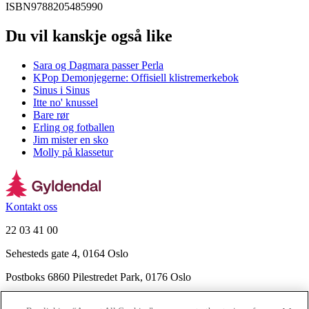
ISBN
9788205485990
Du vil kanskje også like
Sara og Dagmara passer Perla
KPop Demonjegerne: Offisiell klistremerkebok
Sinus i Sinus
Itte no' knussel
Bare rør
Erling og fotballen
Jim mister en sko
Molly på klassetur
Kontakt oss
22 03 41 00
Sehesteds gate 4, 0164 Oslo
Postboks 6860 Pilestredet Park, 0176 Oslo
Finn frem