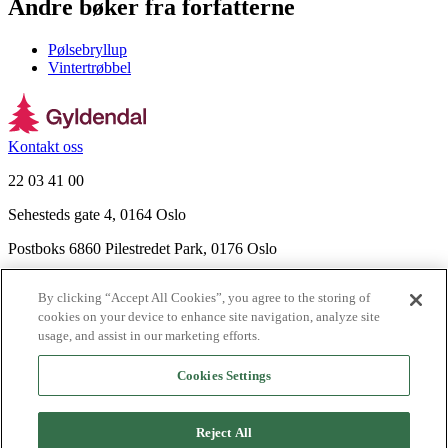
Andre bøker fra forfatterne
Pølsebryllup
Vintertrøbbel
Kontakt oss
22 03 41 00
Sehesteds gate 4, 0164 Oslo
Postboks 6860 Pilestredet Park, 0176 Oslo
Finn frem
By clicking “Accept All Cookies”, you agree to the storing of
Nyhetsbrev
cookies on your device to enhance site navigation, analyze site
Ledige stillinger
usage, and assist in our marketing efforts.
Send inn manus
Cookies Settings
Om Gyldendal
Support
Reject All
Presse