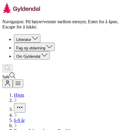
Navigasjon: Pil høyre/venstre mellom menyer, Enter for å åpne,
Escape for å lukke.
Litteratur
Fag og utdanning
Om Gyldendal
Søk
Hjem
6-9 år