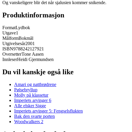
Og vanskeligere blir det når sjalusien kommer snikende.
Produktinformasjon
Format
Lydbok
Utgave
1
Målform
Bokmål
Utgivelsesår
2001
ISBN
9788242127921
Oversetter
Tone Aasen
Innleser
Heidi Gjermundsen
Du vil kanskje også like
Amari og nattbrødrene
Pølsebryllup
Molly på klassetur
Imperiets arvinger 6
Alle elsker Sigge
Imperiets arvinger 5: Fengselsflukten
Bak den svarte porten
Woodwalkers 2