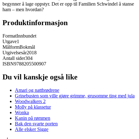
begynner å lage oppstyr. Det er opp til Familien Schwindel å stanse
ham – men hvordan?
Produktinformasjon
Format
Innbundet
Utgave
1
Målform
Bokmål
Utgivelsesår
2018
Antall sider
304
ISBN
9788205500907
Du vil kanskje også like
Amari og nattbrødrene
Grinebusten som ville gjøre grimme, grusomme ting med jula
Woodwalkers 2
Molly på klassetur
Wonka
Kanin på rømmen
Bak den svarte porten
Alle elsker Sigge