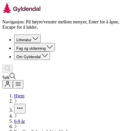
Navigasjon: Pil høyre/venstre mellom menyer, Enter for å åpne,
Escape for å lukke.
Litteratur
Fag og utdanning
Om Gyldendal
Søk
Hjem
6-9 år