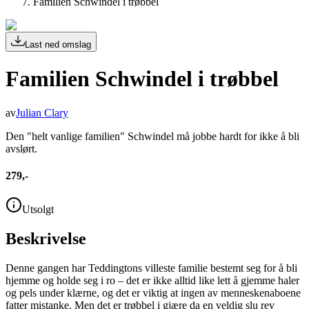
Familien Schwindel i trøbbel
Last ned omslag
Familien Schwindel i trøbbel
av
Julian Clary
Den "helt vanlige familien" Schwindel må jobbe hardt for ikke å bli
avslørt.
279,-
Utsolgt
Beskrivelse
Denne gangen har Teddingtons villeste familie bestemt seg for å bli
hjemme og holde seg i ro – det er ikke alltid like lett å gjemme haler
og pels under klærne, og det er viktig at ingen av menneskenaboene
fatter mistanke. Men det er trøbbel i gjære da en veldig slu rev