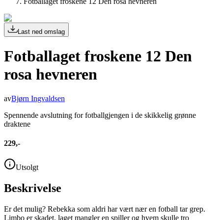
Fotballaget froskene 12 Den rosa hevneren
Last ned omslag
Fotballaget froskene 12 Den
rosa hevneren
av
Bjørn Ingvaldsen
Spennende avslutning for fotballgjengen i de skikkelig grønne
draktene
229,-
Utsolgt
Beskrivelse
Er det mulig? Rebekka som aldri har vært nær en fotball tar grep.
Limbo er skadet, laget mangler en spiller og hvem skulle tro