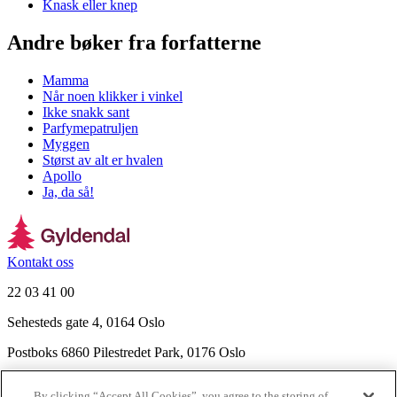
Knask eller knep
Andre bøker fra forfatterne
Mamma
Når noen klikker i vinkel
Ikke snakk sant
Parfymepatruljen
Myggen
Størst av alt er hvalen
Apollo
Ja, da så!
Kontakt oss
22 03 41 00
Sehesteds gate 4, 0164 Oslo
Postboks 6860 Pilestredet Park, 0176 Oslo
Finn frem
By clicking “Accept All Cookies”, you agree to the storing of