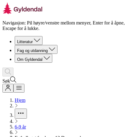
Navigasjon: Pil høyre/venstre mellom menyer, Enter for å åpne,
Escape for å lukke.
Litteratur
Fag og utdanning
Om Gyldendal
Søk
Hjem
6-9 år