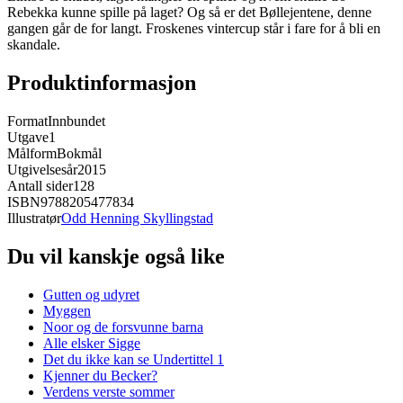
Rebekka kunne spille på laget? Og så er det Bøllejentene, denne
gangen går de for langt. Froskenes vintercup står i fare for å bli en
skandale.
Produktinformasjon
Format
Innbundet
Utgave
1
Målform
Bokmål
Utgivelsesår
2015
Antall sider
128
ISBN
9788205477834
Illustratør
Odd Henning Skyllingstad
Du vil kanskje også like
Gutten og udyret
Myggen
Noor og de forsvunne barna
Alle elsker Sigge
Det du ikke kan se Undertittel 1
Kjenner du Becker?
Verdens verste sommer