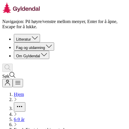
Navigasjon: Pil høyre/venstre mellom menyer, Enter for å åpne,
Escape for å lukke.
Litteratur
Fag og utdanning
Om Gyldendal
Søk
Hjem
6-9 år