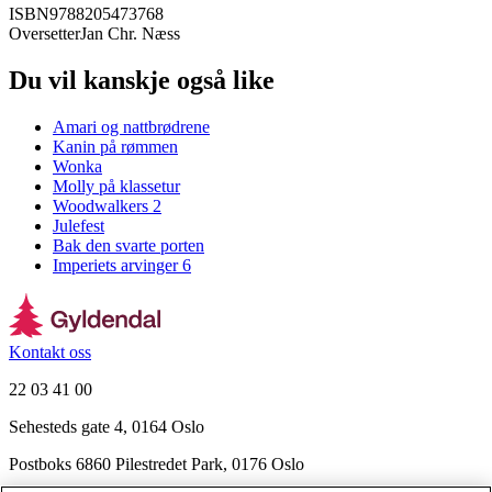
ISBN
9788205473768
Oversetter
Jan Chr. Næss
Du vil kanskje også like
Amari og nattbrødrene
Kanin på rømmen
Wonka
Molly på klassetur
Woodwalkers 2
Julefest
Bak den svarte porten
Imperiets arvinger 6
Kontakt oss
22 03 41 00
Sehesteds gate 4, 0164 Oslo
Postboks 6860 Pilestredet Park, 0176 Oslo