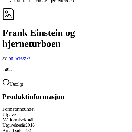
Frank Einstein og hjerneturboen
Frank Einstein og
hjerneturboen
av
Jon Scieszka
249,-
Utsolgt
Produktinformasjon
Format
Innbundet
Utgave
1
Målform
Bokmål
Utgivelsesår
2016
Antall sider
192