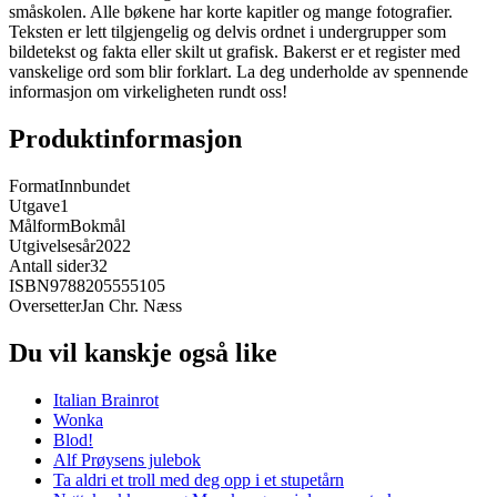
småskolen. Alle bøkene har korte kapitler og mange fotografier.
Teksten er lett tilgjengelig og delvis ordnet i undergrupper som
bildetekst og fakta eller skilt ut grafisk. Bakerst er et register med
vanskelige ord som blir forklart. La deg underholde av spennende
informasjon om virkeligheten rundt oss!
Produktinformasjon
Format
Innbundet
Utgave
1
Målform
Bokmål
Utgivelsesår
2022
Antall sider
32
ISBN
9788205555105
Oversetter
Jan Chr. Næss
Du vil kanskje også like
Italian Brainrot
Wonka
Blod!
Alf Prøysens julebok
Ta aldri et troll med deg opp i et stupetårn