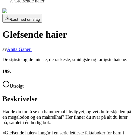
Glefsende haier
Last ned omslag
Glefsende haier
av
Anita Ganeri
De største og de minste, de raskeste, smidigste og farligste haiene.
199,-
Utsolgt
Beskrivelse
Hadde du turt å se en hammerhai i hvitøyet, og vet du forskjellen på
en megalodon og en makrellhai? Her finner du svar på alt du lurer
på, samlet i én herlig bok.
«Glefsende haier» inngår i en serie lettleste faktabøker for barn i