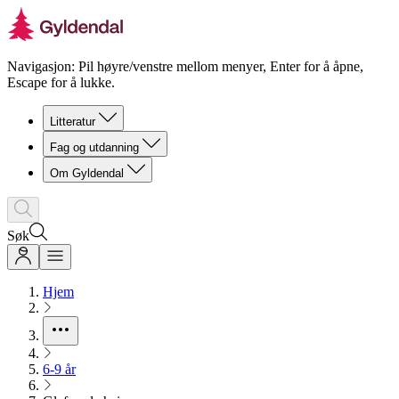
Navigasjon: Pil høyre/venstre mellom menyer, Enter for å åpne,
Escape for å lukke.
Litteratur
Fag og utdanning
Om Gyldendal
Søk
Hjem
6-9 år