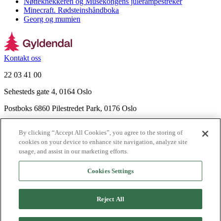
Nøtteknekkeren og Musekongens julerampestreker
Minecraft. Rødsteinshåndboka
Georg og mumien
Kontakt oss
22 03 41 00
Sehesteds gate 4, 0164 Oslo
Postboks 6860 Pilestredet Park, 0176 Oslo
Finn frem
By clicking “Accept All Cookies”, you agree to the storing of
Nyhetsbrev
cookies on your device to enhance site navigation, analyze site
Ledige stillinger
usage, and assist in our marketing efforts.
Send inn manus
Cookies Settings
Om Gyldendal
Support
Reject All
Presse
Agency