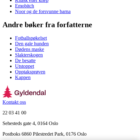
Knask eller knep
Emobitch
Noor og de forsvunne barna
Andre bøker fra forfatterne
Fotballspøkelset
Den gale hunden
Dødens maske
Slakterskogen
De besatte
Utstoppet
Opptaksprøven
Kappen
Kontakt oss
22 03 41 00
Sehesteds gate 4, 0164 Oslo
Postboks 6860 Pilestredet Park, 0176 Oslo