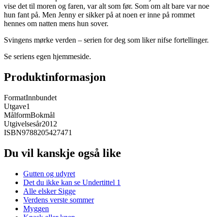
vise det til moren og faren, var alt som før. Som om alt bare var noe
hun fant på. Men Jenny er sikker på at noen er inne på rommet
hennes om natten mens hun sover.
Svingens mørke verden – serien for deg som liker nifse fortellinger.
Se seriens egen hjemmeside.
Produktinformasjon
Format
Innbundet
Utgave
1
Målform
Bokmål
Utgivelsesår
2012
ISBN
9788205427471
Du vil kanskje også like
Gutten og udyret
Det du ikke kan se Undertittel 1
Alle elsker Sigge
Verdens verste sommer
Myggen