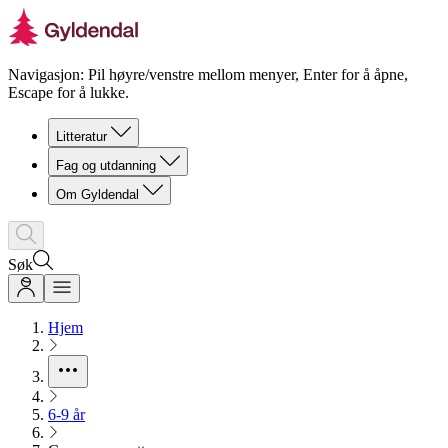
Navigasjon: Pil høyre/venstre mellom menyer, Enter for å åpne,
Escape for å lukke.
Litteratur
Fag og utdanning
Om Gyldendal
Søk
Hjem
6-9 år