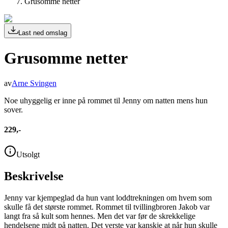
Grusomme netter
Last ned omslag
Grusomme netter
av
Arne Svingen
Noe uhyggelig er inne på rommet til Jenny om natten mens hun
sover.
229,-
Utsolgt
Beskrivelse
Jenny var kjempeglad da hun vant loddtrekningen om hvem som
skulle få det største rommet. Rommet til tvillingbroren Jakob var
langt fra så kult som hennes. Men det var før de skrekkelige
hendelsene midt på natten. Det verste var kanskje at når hun skulle