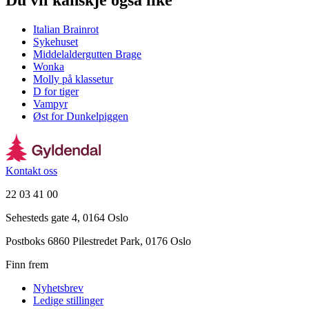
Du vil kanskje også like
Italian Brainrot
Sykehuset
Middelaldergutten Brage
Wonka
Molly på klassetur
D for tiger
Vampyr
Øst for Dunkelpiggen
Kontakt oss
22 03 41 00
Sehesteds gate 4, 0164 Oslo
Postboks 6860 Pilestredet Park, 0176 Oslo
Finn frem
Nyhetsbrev
Ledige stillinger