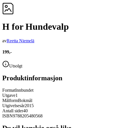
H for Hundevalp
av
Reetta Niemelä
199,-
Utsolgt
Produktinformasjon
Format
Innbundet
Utgave
1
Målform
Bokmål
Utgivelsesår
2015
Antall sider
40
ISBN
9788205480568