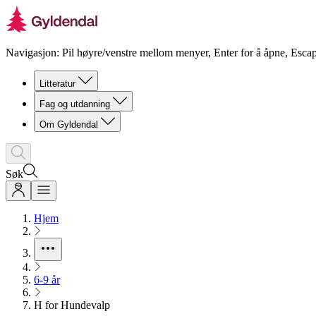
Navigasjon: Pil høyre/venstre mellom menyer, Enter for å åpne, Escap
Litteratur
Fag og utdanning
Om Gyldendal
Søk
Hjem
6-9 år
H for Hundevalp