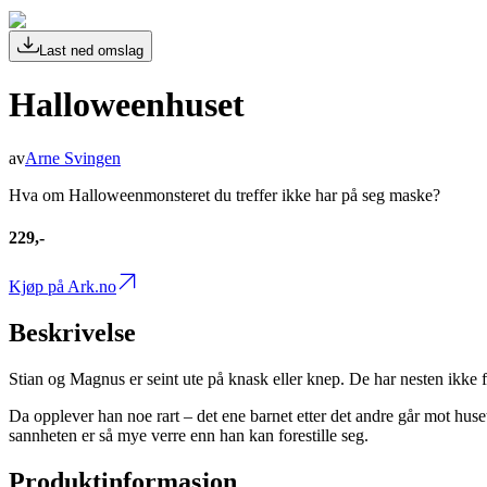
Last ned omslag
Halloweenhuset
av
Arne Svingen
Hva om Halloweenmonsteret du treffer ikke har på seg maske?
229,-
Kjøp på Ark.no
Beskrivelse
Stian og Magnus er seint ute på knask eller knep. De har nesten ikke få
Da opplever han noe rart – det ene barnet etter det andre går mot h
sannheten er så mye verre enn han kan forestille seg.
Produktinformasjon