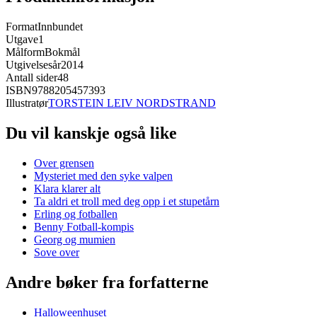
Format
Innbundet
Utgave
1
Målform
Bokmål
Utgivelsesår
2014
Antall sider
48
ISBN
9788205457393
Illustratør
TORSTEIN LEIV NORDSTRAND
Du vil kanskje også like
Over grensen
Mysteriet med den syke valpen
Klara klarer alt
Ta aldri et troll med deg opp i et stupetårn
Erling og fotballen
Benny Fotball-kompis
Georg og mumien
Sove over
Andre bøker fra forfatterne
Halloweenhuset