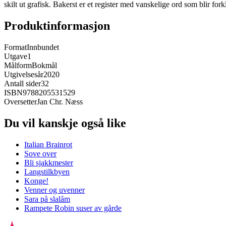
skilt ut grafisk. Bakerst er et register med vanskelige ord som blir f
Produktinformasjon
Format
Innbundet
Utgave
1
Målform
Bokmål
Utgivelsesår
2020
Antall sider
32
ISBN
9788205531529
Oversetter
Jan Chr. Næss
Du vil kanskje også like
Italian Brainrot
Sove over
Bli sjakkmester
Langstilkbyen
Konge!
Venner og uvenner
Sara på slalåm
Rampete Robin suser av gårde