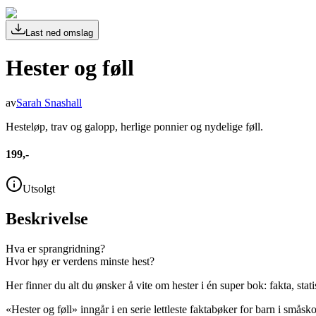
Last ned omslag
Hester og føll
av
Sarah Snashall
Hesteløp, trav og galopp, herlige ponnier og nydelige føll.
199,-
Utsolgt
Beskrivelse
Hva er sprangridning?
Hvor høy er verdens minste hest?
Her finner du alt du ønsker å vite om hester i én super bok: fakta, stat
«Hester og føll» inngår i en serie lettleste faktabøker for barn i småsk