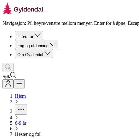
Navigasjon: Pil høyre/venstre mellom menyer, Enter for å åpne, Escap
Litteratur
Fag og utdanning
Om Gyldendal
Søk
Hjem
6-9 år
Hester og føll