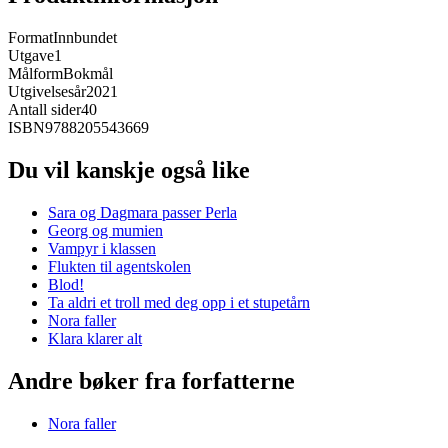
Format
Innbundet
Utgave
1
Målform
Bokmål
Utgivelsesår
2021
Antall sider
40
ISBN
9788205543669
Du vil kanskje også like
Sara og Dagmara passer Perla
Georg og mumien
Vampyr i klassen
Flukten til agentskolen
Blod!
Ta aldri et troll med deg opp i et stupetårn
Nora faller
Klara klarer alt
Andre bøker fra forfatterne
Nora faller