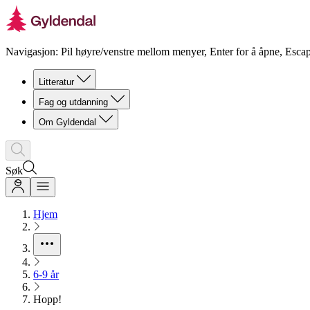
Navigasjon: Pil høyre/venstre mellom menyer, Enter for å åpne, Escap
Litteratur
Fag og utdanning
Om Gyldendal
Søk
Hjem
6-9 år
Hopp!