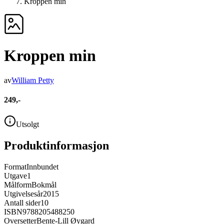
Kroppen min
Kroppen min
av
William Petty
249,-
Utsolgt
Produktinformasjon
Format
Innbundet
Utgave
1
Målform
Bokmål
Utgivelsesår
2015
Antall sider
10
ISBN
9788205488250
Oversetter
Bente-Lill Øygard