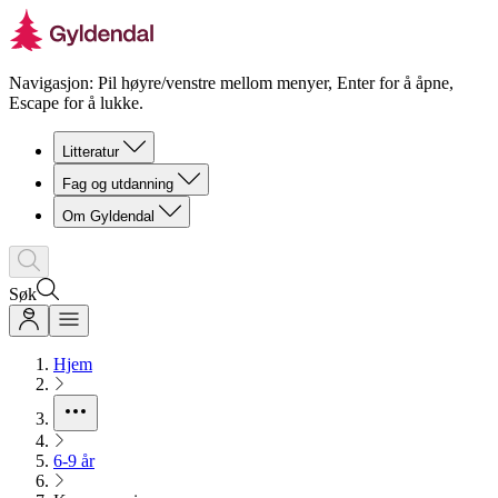
Navigasjon: Pil høyre/venstre mellom menyer, Enter for å åpne,
Escape for å lukke.
Litteratur
Fag og utdanning
Om Gyldendal
Søk
Hjem
6-9 år