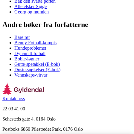
Bak den svarte porten
Alle elsker Sigge
Georg og mumien
Andre bøker fra forfatterne
Bare rør
Benny Fotball-kompis
Hundeproblemet
Dynamitt-fotball
Boble-løgner
Gutte-spetakkel (E-bok)
Duste-spøkelser (E-bok)
Vennskaps-virvar
Kontakt oss
22 03 41 00
Sehesteds gate 4, 0164 Oslo
Postboks 6860 Pilestredet Park, 0176 Oslo