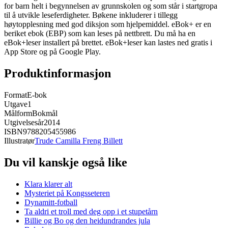
for barn helt i begynnelsen av grunnskolen og som står i startgropa
til å utvikle leseferdigheter. Bøkene inkluderer i tillegg
høytopplesning med god diksjon som hjelpemiddel. eBok+ er en
beriket ebok (EBP) som kan leses på nettbrett. Du må ha en
eBok+leser installert på brettet. eBok+leser kan lastes ned gratis i
App Store og på Google Play.
Produktinformasjon
Format
E-bok
Utgave
1
Målform
Bokmål
Utgivelsesår
2014
ISBN
9788205455986
Illustratør
Trude Camilla Freng Billett
Du vil kanskje også like
Klara klarer alt
Mysteriet på Kongsseteren
Dynamitt-fotball
Ta aldri et troll med deg opp i et stupetårn
Billie og Bo og den heidundrandes jula