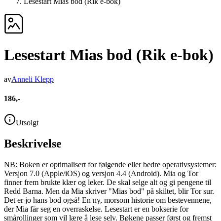
Lesestart Mias bod (Rik e-bok)
Lesestart Mias bod (Rik e-bok)
av
Anneli Klepp
186,-
Utsolgt
Beskrivelse
NB: Boken er optimalisert for følgende eller bedre operativsystemer:
Versjon 7.0 (Apple/iOS) og versjon 4.4 (Android). Mia og Tor
finner frem brukte klær og leker. De skal selge alt og gi pengene til
Redd Barna. Men da Mia skriver "Mias bod" på skiltet, blir Tor sur.
Det er jo hans bod også! En ny, morsom historie om bestevennene,
der Mia får seg en overraskelse. Lesestart er en bokserie for
smårollinger som vil lære å lese selv. Bøkene passer først og fremst