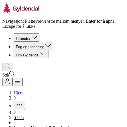
Navigasjon: Pil høyre/venstre mellom menyer, Enter for å åpne,
Escape for å lukke.
Litteratur
Fag og utdanning
Om Gyldendal
Søk
Hjem
6-9 år