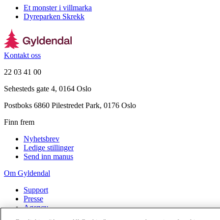
Et monster i villmarka
Dyreparken Skrekk
Kontakt oss
22 03 41 00
Sehesteds gate 4, 0164 Oslo
Postboks 6860 Pilestredet Park, 0176 Oslo
Finn frem
Nyhetsbrev
Ledige stillinger
Send inn manus
Om Gyldendal
Support
Presse
Agency