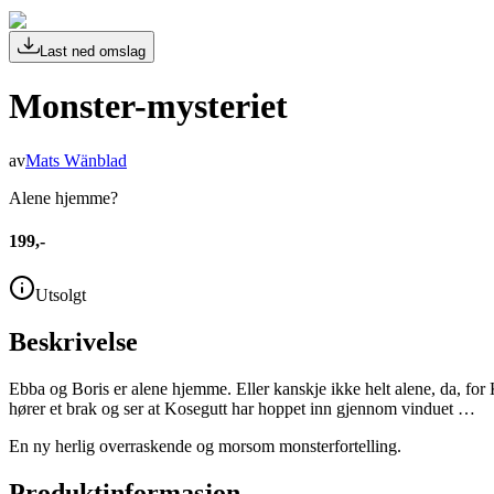
Last ned omslag
Monster-mysteriet
av
Mats Wänblad
Alene hjemme?
199,-
Utsolgt
Beskrivelse
Ebba og Boris er alene hjemme. Eller kanskje ikke helt alene, da, for
hører et brak og ser at Kosegutt har hoppet inn gjennom vinduet …
En ny herlig overraskende og morsom monsterfortelling.
Produktinformasjon