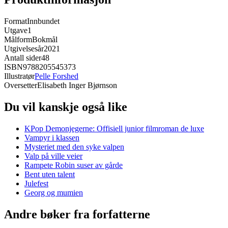
Format
Innbundet
Utgave
1
Målform
Bokmål
Utgivelsesår
2021
Antall sider
48
ISBN
9788205545373
Illustratør
Pelle Forshed
Oversetter
Elisabeth Inger Bjørnson
Du vil kanskje også like
KPop Demonjegerne: Offisiell junior filmroman de luxe
Vampyr i klassen
Mysteriet med den syke valpen
Valp på ville veier
Rampete Robin suser av gårde
Bent uten talent
Julefest
Georg og mumien
Andre bøker fra forfatterne