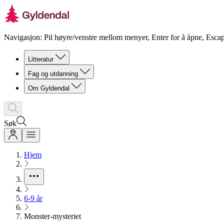
Navigasjon: Pil høyre/venstre mellom menyer, Enter for å åpne, Escap
Litteratur
Fag og utdanning
Om Gyldendal
Søk
Hjem
6-9 år
Monster-mysteriet