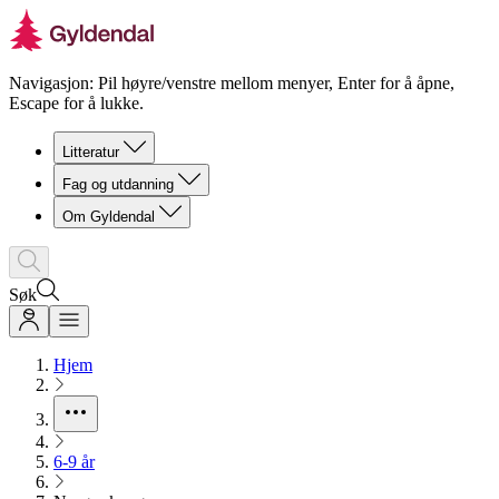
Navigasjon: Pil høyre/venstre mellom menyer, Enter for å åpne,
Escape for å lukke.
Litteratur
Fag og utdanning
Om Gyldendal
Søk
Hjem
6-9 år