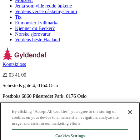
Monster!
Jenta som ville redde bøkene
Verdens verste påskemysterium
Tix
Et monster i villmarka
Kjenner du Becker?
Norske sjørøvarar
Verdens beste Haaland
Kontakt oss
22 03 41 00
Sehesteds gate 4, 0164 Oslo
Postboks 6860 Pilestredet Park, 0176 Oslo
Finn frem
By clicking “Accept All Cookies”, you agree to the storing of
Nyhetsbrev
cookies on your device to enhance site navigation, analyze site
Ledige stillinger
usage, and assist in our marketing efforts.
Send inn manus
Cookies Settings
Om Gyldendal