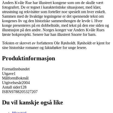
Anders Kvåle Rue har illustrert kongene som om de skulle vært
fotografert. De er tegnet i karakteristiske situasjoner, med klær,
utrustning og rekvisitter som forteller noe spesielt om hver enkelt.
Sammen med de livaktige tegningene er det spennende tekst om
kongenes liv og den historiske sammenhengen de levde i. Hver
konge presenteres på en dobbeltside, med tekst på den ene siden og
illustrasjon på den andre. Norges konger var Anders Kvåle Rues
første bokprosjekt. Senere har han illustrert Snorre for barn.
Teksten er skrevet av forfatteren Ole Røsholdt. Røsholdt er kjent for
sine historiske romaner og faktabøker for unge lesere.
Produktinformasjon
Format
Innbundet
Utgave
1
Målform
Bokmål
Utgivelsesår
2004
Antall sider
128
ISBN
9788205327207
Du vil kanskje også like