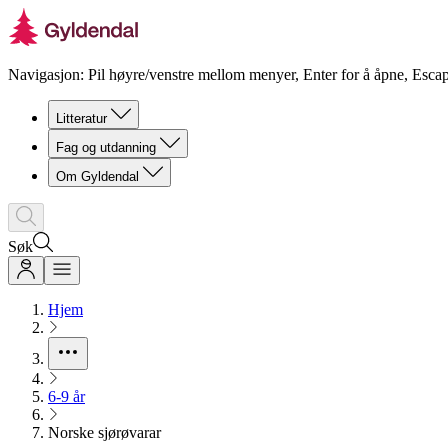
Navigasjon: Pil høyre/venstre mellom menyer, Enter for å åpne, Escap
Litteratur
Fag og utdanning
Om Gyldendal
Søk
Hjem
6-9 år
Norske sjørøvarar