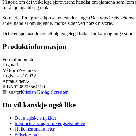
Historia om dei verkelege sjørøvarane handlar om sjømenn som kom fr
for å kjempa til seg makt.
Som i dei fire førre sakprosabøkene for unge (
Den norske slavehande
at dei handlar om ukjende, mørke sider ved norsk historie.
Dette er spennande og lett tilgjengelege bøker for barn og unge som li
Produktinformasjon
Format
Innbundet
Utgave
1
Målform
Nynorsk
Utgivelsesår
2022
Antall sider
72
ISBN
9788205561120
Illustratør
Kristian Krohg-Sørensen
Du vil kanskje også like
Det magiske smykket
Imperiets arvinger 5: Fengselsflukten
Hvite hemmeligheter
Pølsebryllup