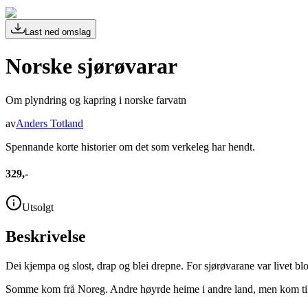
Last ned omslag
Norske sjørøvarar
Om plyndring og kapring i norske farvatn
av
Anders Totland
Spennande korte historier om det som verkeleg har hendt.
329,-
Utsolgt
Beskrivelse
Dei kjempa og slost, drap og blei drepne. For sjørøvarane var livet blo
Somme kom frå Noreg. Andre høyrde heime i andre land, men kom til h