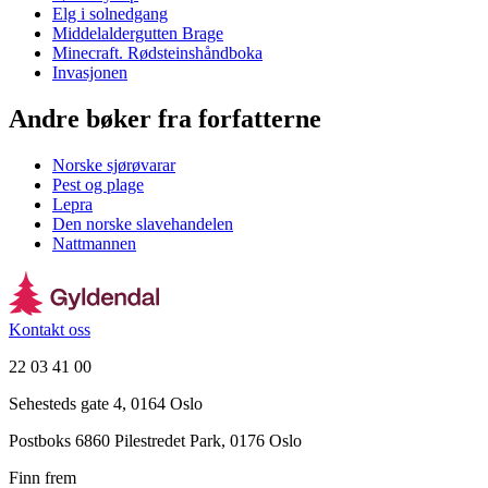
Elg i solnedgang
Middelaldergutten Brage
Minecraft. Rødsteinshåndboka
Invasjonen
Andre bøker fra forfatterne
Norske sjørøvarar
Pest og plage
Lepra
Den norske slavehandelen
Nattmannen
Kontakt oss
22 03 41 00
Sehesteds gate 4, 0164 Oslo
Postboks 6860 Pilestredet Park, 0176 Oslo
Finn frem