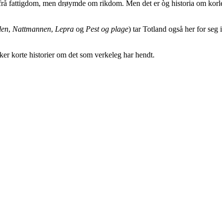
å fattigdom, men drøymde om rikdom. Men det er òg historia om korlei
len
,
Nattmannen
,
Lepra
og
Pest og plage
) tar Totland også her for seg
ker korte historier om det som verkeleg har hendt.