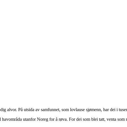
dig alvor. På utsida av samfunnet, som lovlause sjømenn, har dei i tusen
avområda utanfor Noreg for å røva. For dei som blei tatt, venta som 