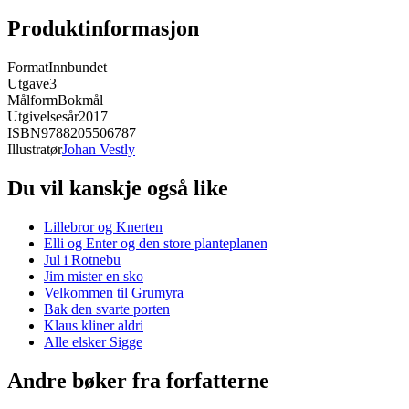
Produktinformasjon
Format
Innbundet
Utgave
3
Målform
Bokmål
Utgivelsesår
2017
ISBN
9788205506787
Illustratør
Johan Vestly
Du vil kanskje også like
Lillebror og Knerten
Elli og Enter og den store planteplanen
Jul i Rotnebu
Jim mister en sko
Velkommen til Grumyra
Bak den svarte porten
Klaus kliner aldri
Alle elsker Sigge
Andre bøker fra forfatterne