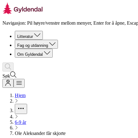
Navigasjon: Pil høyre/venstre mellom menyer, Enter for å åpne, Escap
Litteratur
Fag og utdanning
Om Gyldendal
Søk
Hjem
6-9 år
Ole Aleksander får skjorte