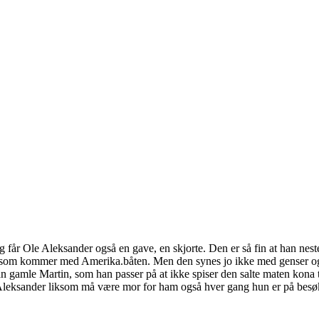
g får Ole Aleksander også en gave, en skjorte. Den er så fin at han nest
Ida, som kommer med Amerika.båten. Men den synes jo ikke med genser og
an gamle Martin, som han passer på at ikke spiser den salte maten kona 
 Aleksander liksom må være mor for ham også hver gang hun er på besø