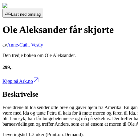
Last ned omslag
Ole Aleksander får skjorte
av
Anne-Cath. Vestly
Den tredje boken om Ole Aleksander.
299,-
Kjøp på Ark.no
Beskrivelse
Foreldrene til Ida sender ofte brev og gaver hjem fra Amerika. En gan
være med Ida og tante Petra til kaia for å møte moren og faren til 
blir han syk, han får lungebetennelse og må på sykehus. Der treffer h
barneavdelingen og treffer Anders, som er så ensom at moren til Ole
Leveringstid 1-2 uker (Print-on-Demand).