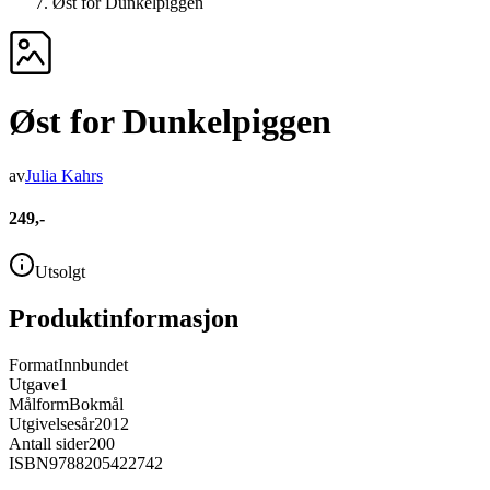
Øst for Dunkelpiggen
Øst for Dunkelpiggen
av
Julia Kahrs
249,-
Utsolgt
Produktinformasjon
Format
Innbundet
Utgave
1
Målform
Bokmål
Utgivelsesår
2012
Antall sider
200
ISBN
9788205422742