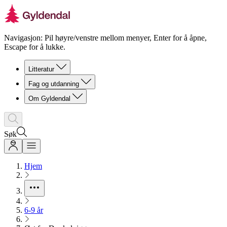
Navigasjon: Pil høyre/venstre mellom menyer, Enter for å åpne,
Escape for å lukke.
Litteratur
Fag og utdanning
Om Gyldendal
Søk
Hjem
6-9 år