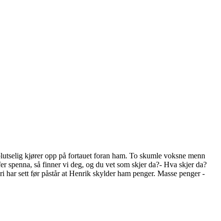
 plutselig kjører opp på fortauet foran ham. To skumle voksne menn
fer spenna, så finner vi deg, og du vet som skjer da?- Hva skjer da?
ri har sett før påstår at Henrik skylder ham penger. Masse penger -