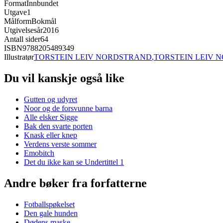
Format
Innbundet
Utgave
1
Målform
Bokmål
Utgivelsesår
2016
Antall sider
64
ISBN
9788205489349
Illustratør
TORSTEIN LEIV NORDSTRAND
,
TORSTEIN LEIV 
Du vil kanskje også like
Gutten og udyret
Noor og de forsvunne barna
Alle elsker Sigge
Bak den svarte porten
Knask eller knep
Verdens verste sommer
Emobitch
Det du ikke kan se Undertittel 1
Andre bøker fra forfatterne
Fotballspøkelset
Den gale hunden
Dødens maske