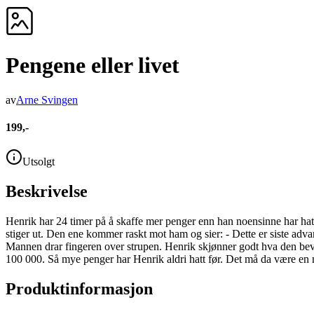
Pengene eller livet
av
Arne Svingen
199,-
Utsolgt
Beskrivelse
Henrik har 24 timer på å skaffe mer penger enn han noensinne har hatt
stiger ut. Den ene kommer raskt mot ham og sier: - Dette er siste adva
Mannen drar fingeren over strupen. Henrik skjønner godt hva den bevege
100 000. Så mye penger har Henrik aldri hatt før. Det må da være en 
Produktinformasjon