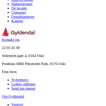
Slakterskogen
De besatte
Utstoppet
Opptaksprøven
Kappen
Kontakt oss
22 03 41 00
Sehesteds gate 4, 0164 Oslo
Postboks 6860 Pilestredet Park, 0176 Oslo
Finn frem
Nyhetsbrev
Ledige stillinger
Send inn manus
Om Gyldendal
Support