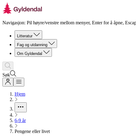
Navigasjon: Pil høyre/venstre mellom menyer, Enter for å åpne, Escap
Litteratur
Fag og utdanning
Om Gyldendal
Søk
Hjem
6-9 år
Pengene eller livet