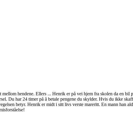
 mellom hendene. Ellers ... Henrik er på vei hjem fra skolen da en bil
rsel. Du har 24 timer på å betale pengene du skylder. Hvis du ikke skaf
lsen betyr. Henrik er midt i sitt livs verste mareritt. En mann han ald
misforståelse!