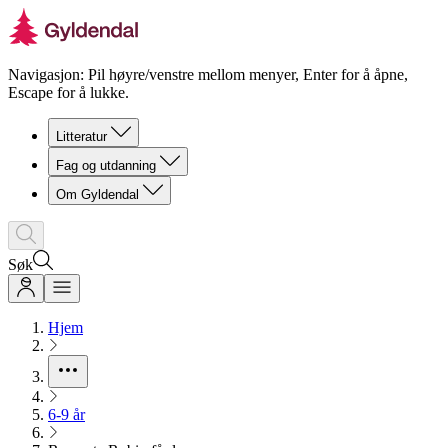
Navigasjon: Pil høyre/venstre mellom menyer, Enter for å åpne,
Escape for å lukke.
Litteratur
Fag og utdanning
Om Gyldendal
Søk
Hjem
6-9 år