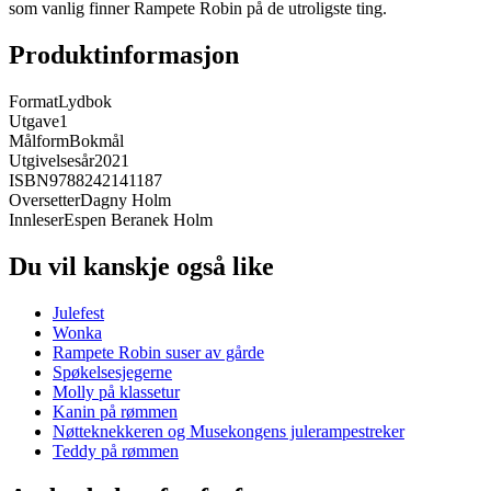
som vanlig finner Rampete Robin på de utroligste ting.
Produktinformasjon
Format
Lydbok
Utgave
1
Målform
Bokmål
Utgivelsesår
2021
ISBN
9788242141187
Oversetter
Dagny Holm
Innleser
Espen Beranek Holm
Du vil kanskje også like
Julefest
Wonka
Rampete Robin suser av gårde
Spøkelsesjegerne
Molly på klassetur
Kanin på rømmen
Nøtteknekkeren og Musekongens julerampestreker
Teddy på rømmen