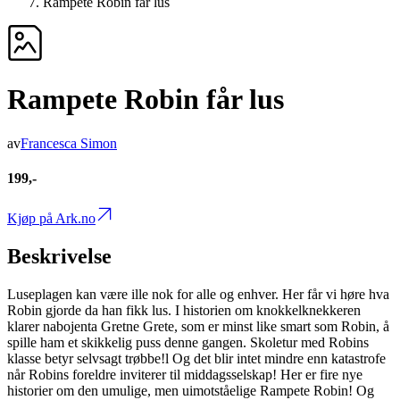
Rampete Robin får lus
Rampete Robin får lus
av
Francesca Simon
199,-
Kjøp på Ark.no
Beskrivelse
Luseplagen kan være ille nok for alle og enhver. Her får vi høre hva
Robin gjorde da han fikk lus. I historien om knokkelknekkeren
klarer nabojenta Gretne Grete, som er minst like smart som Robin, å
spille ham et skikkelig puss denne gangen. Skoletur med Robins
klasse betyr selvsagt trøbbe!l Og det blir intet mindre enn katastrofe
når Robins foreldre inviterer til middagsselskap! Her er fire nye
historier om den umulige, men uimotståelige Rampete Robin! Og