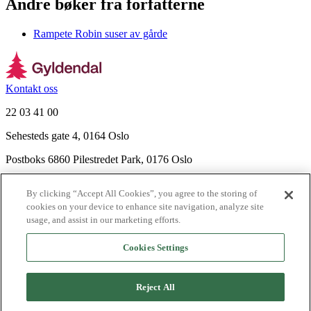
Andre bøker fra forfatterne
Rampete Robin suser av gårde
Kontakt oss
22 03 41 00
Sehesteds gate 4, 0164 Oslo
Postboks 6860 Pilestredet Park, 0176 Oslo
Finn frem
By clicking “Accept All Cookies”, you agree to the storing of
Nyhetsbrev
cookies on your device to enhance site navigation, analyze site
Ledige stillinger
usage, and assist in our marketing efforts.
Send inn manus
Cookies Settings
Om Gyldendal
Support
Reject All
Presse
Agency