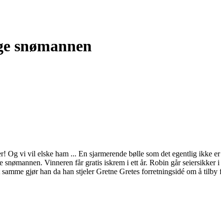
ige snømannen
 Og vi vil elske ham ... En sjarmerende bølle som det egentlig ikke er s
te snømannen. Vinneren får gratis iskrem i ett år. Robin går seiersikke
t samme gjør han da han stjeler Gretne Gretes forretningsidé om å tilby f