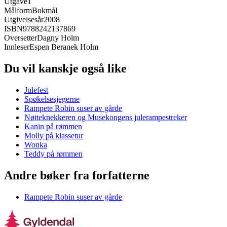
Utgave
1
Målform
Bokmål
Utgivelsesår
2008
ISBN
9788242137869
Oversetter
Dagny Holm
Innleser
Espen Beranek Holm
Du vil kanskje også like
Julefest
Spøkelsesjegerne
Rampete Robin suser av gårde
Nøtteknekkeren og Musekongens julerampestreker
Kanin på rømmen
Molly på klassetur
Wonka
Teddy på rømmen
Andre bøker fra forfatterne
Rampete Robin suser av gårde