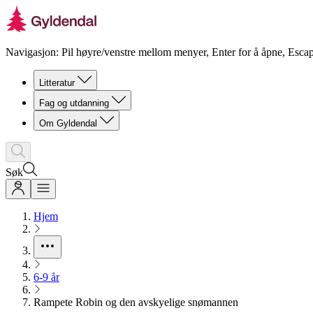
Navigasjon: Pil høyre/venstre mellom menyer, Enter for å åpne, Escap
Litteratur
Fag og utdanning
Om Gyldendal
Søk
Hjem
6-9 år
Rampete Robin og den avskyelige snømannen