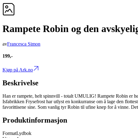
Rampete Robin og den avskyel
av
Francesca Simon
199,-
Kjøp på Ark.no
Beskrivelse
Han er rampete, helt spinnvill - totalt UMULIG! Rampete Robin er her!
Isfabrikken Frysefrost har utlyst en konkurranse om å lage den flottes
favorittisene sine. Som vanlig tyr Robin til ufine knep for å vinne. De
Produktinformasjon
Format
Lydbok