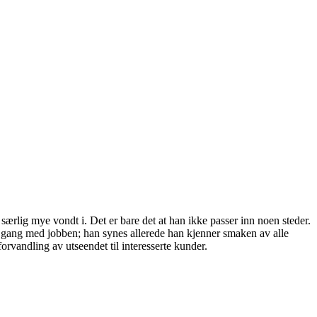
ærlig mye vondt i. Det er bare det at han ikke passer inn noen steder.
r i gang med jobben; han synes allerede han kjenner smaken av alle
orvandling av utseendet til interesserte kunder.