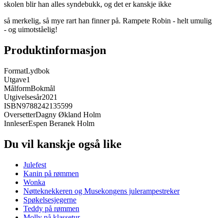
skolen blir han alles syndebukk, og det er kanskje ikke
så merkelig, så mye rart han finner på. Rampete Robin - helt umulig
- og uimotståelig!
Produktinformasjon
Format
Lydbok
Utgave
1
Målform
Bokmål
Utgivelsesår
2021
ISBN
9788242135599
Oversetter
Dagny Økland Holm
Innleser
Espen Beranek Holm
Du vil kanskje også like
Julefest
Kanin på rømmen
Wonka
Nøtteknekkeren og Musekongens julerampestreker
Spøkelsesjegerne
Teddy på rømmen
Molly på klassetur