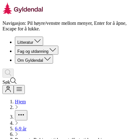
Navigasjon: Pil høyre/venstre mellom menyer, Enter for å åpne,
Escape for å lukke.
Litteratur
Fag og utdanning
Om Gyldendal
Søk
Hjem
6-9 år