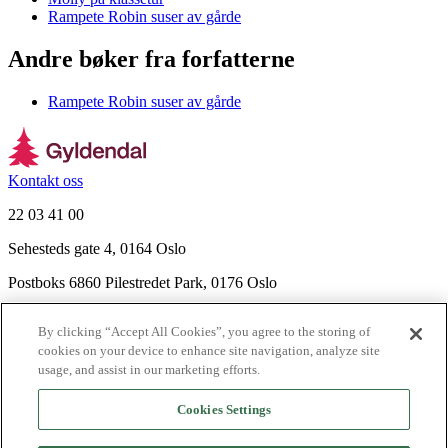
Rampete Robin suser av gårde
Andre bøker fra forfatterne
Rampete Robin suser av gårde
Kontakt oss
22 03 41 00
Sehesteds gate 4, 0164 Oslo
Postboks 6860 Pilestredet Park, 0176 Oslo
Finn frem
By clicking “Accept All Cookies”, you agree to the storing of
Nyhetsbrev
cookies on your device to enhance site navigation, analyze site
Ledige stillinger
usage, and assist in our marketing efforts.
Send inn manus
Cookies Settings
Om Gyldendal