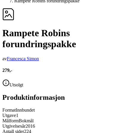
Rampete Robins forundringspakke
Rampete Robins
forundringspakke
av
Francesca Simon
279,-
Utsolgt
Produktinformasjon
Format
Innbundet
Utgave
1
Målform
Bokmål
Utgivelsesår
2016
Antall sider
224