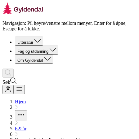
Navigasjon: Pil høyre/venstre mellom menyer, Enter for å åpne,
Escape for å lukke.
Litteratur
Fag og utdanning
Om Gyldendal
Søk
Hjem
6-9 år