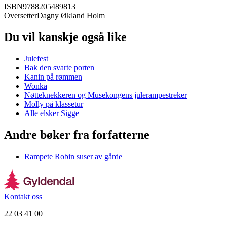
ISBN
9788205489813
Oversetter
Dagny Økland Holm
Du vil kanskje også like
Julefest
Bak den svarte porten
Kanin på rømmen
Wonka
Nøtteknekkeren og Musekongens julerampestreker
Molly på klassetur
Alle elsker Sigge
Andre bøker fra forfatterne
Rampete Robin suser av gårde
Kontakt oss
22 03 41 00