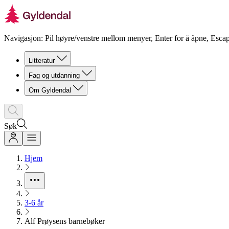
Navigasjon: Pil høyre/venstre mellom menyer, Enter for å åpne, Escap
Litteratur
Fag og utdanning
Om Gyldendal
Søk
Hjem
3-6 år
Alf Prøysens barnebøker