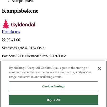
Kompisbøkene
Kompisbøkene
Kontakt oss
22 03 41 00
Sehesteds gate 4, 0164 Oslo
Postboks 6860 Pilestredet Park, 0176 Oslo
Finn frem
By clicking “Accept All Cookies”, you agree to the storing of
Nyhetsbrev
cookies on your device to enhance site navigation, analyze site
Ledige stillinger
usage, and assist in our marketing efforts.
Send inn manus
Cookies Settings
Om Gyldendal
Support
Reject All
Presse
Agency