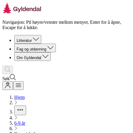
Navigasjon: Pil høyre/venstre mellom menyer, Enter for å åpne,
Escape for å lukke.
Litteratur
Fag og utdanning
Om Gyldendal
Søk
Hjem
6-9 år