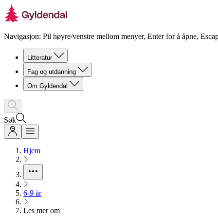
Navigasjon: Pil høyre/venstre mellom menyer, Enter for å åpne, Escap
Litteratur
Fag og utdanning
Om Gyldendal
Søk
Hjem
6-9 år
Les mer om