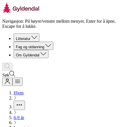
Navigasjon: Pil høyre/venstre mellom menyer, Enter for å åpne,
Escape for å lukke.
Litteratur
Fag og utdanning
Om Gyldendal
Søk
Hjem
6-9 år