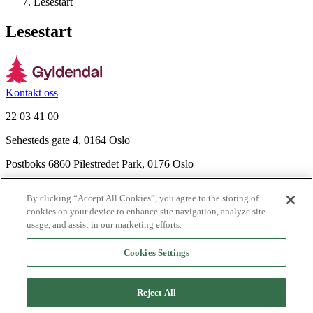
Lesestart
Lesestart
Kontakt oss
22 03 41 00
Sehesteds gate 4, 0164 Oslo
Postboks 6860 Pilestredet Park, 0176 Oslo
Finn frem
By clicking “Accept All Cookies”, you agree to the storing of
Nyhetsbrev
cookies on your device to enhance site navigation, analyze site
Ledige stillinger
usage, and assist in our marketing efforts.
Send inn manus
Cookies Settings
Om Gyldendal
Support
Reject All
Presse
Agency