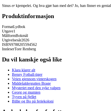
Sinus
er
kjempelei. Og hva gjør han med det? Jo, han finner en genia
Produktinformasjon
Format
Lydbok
Utgave
1
Målform
Bokmål
Utgivelsesår
2026
ISBN
9788205594562
Innleser
Tore Renberg
Du vil kanskje også like
Klara klarer alt
Benny Fotball-tiger
Veien gjennom vinterskogen
Middelaldergutten Brage
Mysteriet med den syke valpen
Georg og mumien
Tyven på fjellet
Billie og Bo på feriekoloni