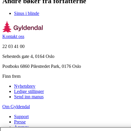
Andre bøker fra forfatterne
Sinus i blinde
Kontakt oss
22 03 41 00
Sehesteds gate 4, 0164 Oslo
Postboks 6860 Pilestredet Park, 0176 Oslo
Finn frem
Nyhetsbrev
Ledige stillinger
Send inn manus
Om Gyldendal
Support
Presse
Agency