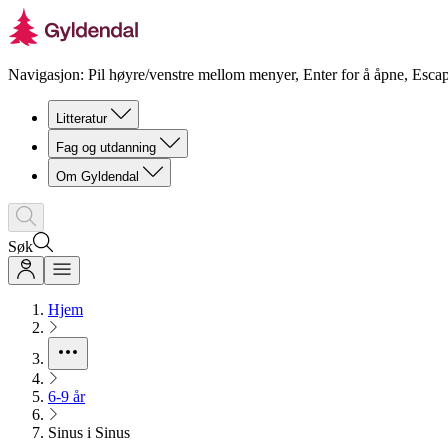
Navigasjon: Pil høyre/venstre mellom menyer, Enter for å åpne, Escap
Litteratur
Fag og utdanning
Om Gyldendal
Søk
Hjem
6-9 år
Sinus i Sinus