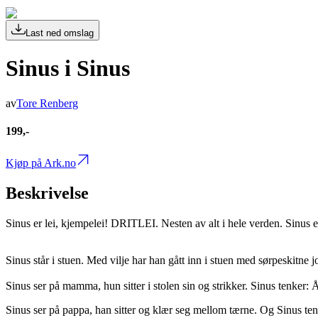
Last ned omslag
Sinus i Sinus
av
Tore Renberg
199,-
Kjøp på Ark.no
Beskrivelse
Sinus er lei, kjempelei! DRITLEI. Nesten av alt i hele verden. Sinus e
Sinus står i stuen. Med vilje har han gått inn i stuen med sørpeskitne 
Sinus ser på mamma, hun sitter i stolen sin og strikker. Sinus tenker
Sinus ser på pappa, han sitter og klær seg mellom tærne. Og Sinus tenk