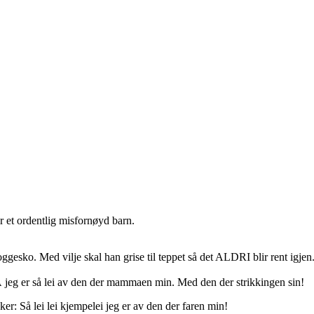
r et ordentlig misfornøyd barn.
joggesko. Med vilje skal han grise til teppet så det ALDRI blir rent igje
: Å jeg er så lei av den der mammaen min. Med den der strikkingen sin!
er: Så lei lei kjempelei jeg er av den der faren min!