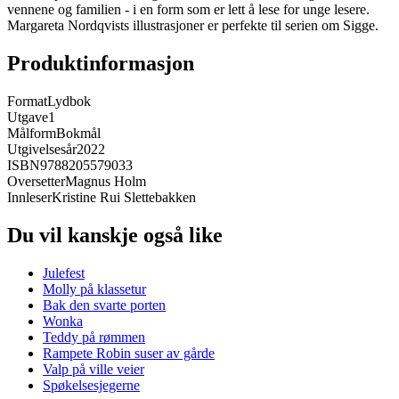
vennene og familien - i en form som er lett å lese for unge lesere.
Margareta Nordqvists illustrasjoner er perfekte til serien om Sigge.
Produktinformasjon
Format
Lydbok
Utgave
1
Målform
Bokmål
Utgivelsesår
2022
ISBN
9788205579033
Oversetter
Magnus Holm
Innleser
Kristine Rui Slettebakken
Du vil kanskje også like
Julefest
Molly på klassetur
Bak den svarte porten
Wonka
Teddy på rømmen
Rampete Robin suser av gårde
Valp på ville veier
Spøkelsesjegerne