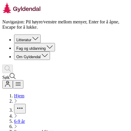
Navigasjon: Pil høyre/venstre mellom menyer, Enter for å åpne,
Escape for å lukke.
Litteratur
Fag og utdanning
Om Gyldendal
Søk
Hjem
6-9 år