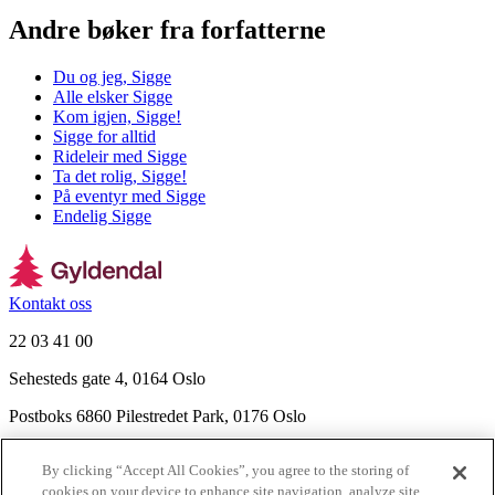
Andre bøker fra forfatterne
Du og jeg, Sigge
Alle elsker Sigge
Kom igjen, Sigge!
Sigge for alltid
Rideleir med Sigge
Ta det rolig, Sigge!
På eventyr med Sigge
Endelig Sigge
Kontakt oss
22 03 41 00
Sehesteds gate 4, 0164 Oslo
Postboks 6860 Pilestredet Park, 0176 Oslo
Finn frem
By clicking “Accept All Cookies”, you agree to the storing of
Nyhetsbrev
cookies on your device to enhance site navigation, analyze site