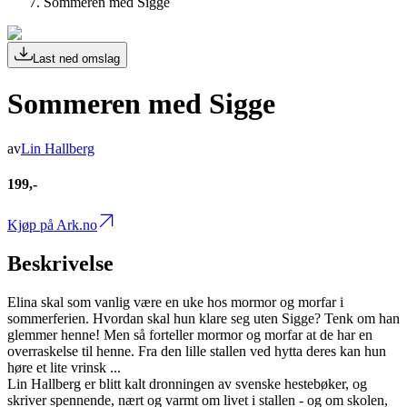
Sommeren med Sigge
Last ned omslag
Sommeren med Sigge
av
Lin Hallberg
199,-
Kjøp på Ark.no
Beskrivelse
Elina skal som vanlig være en uke hos mormor og morfar i
sommerferien. Hvordan skal hun klare seg uten Sigge? Tenk om han
glemmer henne! Men så forteller mormor og morfar at de har en
overraskelse til henne. Fra den lille stallen ved hytta deres kan hun
høre et lite vrinsk ...
Lin Hallberg er blitt kalt dronningen av svenske hestebøker, og
skriver spennende, nært og varmt om livet i stallen - og om skolen,