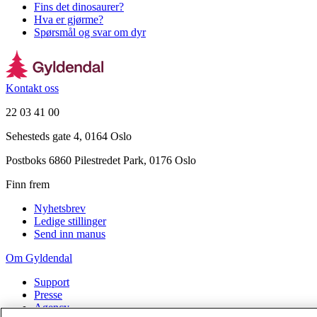
Fins det dinosaurer?
Hva er gjørme?
Spørsmål og svar om dyr
Kontakt oss
22 03 41 00
Sehesteds gate 4, 0164 Oslo
Postboks 6860 Pilestredet Park, 0176 Oslo
Finn frem
Nyhetsbrev
Ledige stillinger
Send inn manus
Om Gyldendal
Support
Presse
Agency