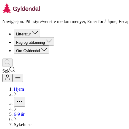
Navigasjon: Pil høyre/venstre mellom menyer, Enter for å åpne, Escap
Litteratur
Fag og utdanning
Om Gyldendal
Søk
Hjem
6-9 år
Sykehuset