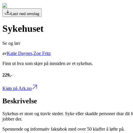
Last ned omslag
Sykehuset
Se og lær
av
Katie Daynes
,
Zoe Fritz
Finn ut hva som skjer på innsiden av et sykehus.
229,-
Kjøp på Ark.no
Beskrivelse
Sykehus er store og travle steder. Syke eller skadde personer drar dit
jobber der.
Spennende og informativ faktabok med over 50 klaffer å løfte på.