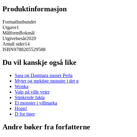
Produktinformasjon
Format
Innbundet
Utgave
1
Målform
Bokmål
Utgivelsesår
2020
Antall sider
14
ISBN
9788205529588
Du vil kanskje også like
Sara og Dagmara passer Perla
Myter og mektige monstre i det g
Wonka
Valp på ville veier
Stinkende fakta
Et monster i villmarka
Hopp!
D for tiger
Andre bøker fra forfatterne