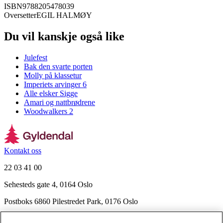
ISBN
9788205478039
Oversetter
EGIL HALMØY
Du vil kanskje også like
Julefest
Bak den svarte porten
Molly på klassetur
Imperiets arvinger 6
Alle elsker Sigge
Amari og nattbrødrene
Woodwalkers 2
Kontakt oss
22 03 41 00
Sehesteds gate 4, 0164 Oslo
Postboks 6860 Pilestredet Park, 0176 Oslo
Finn frem