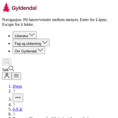
Navigasjon: Pil høyre/venstre mellom menyer, Enter for å åpne,
Escape for å lukke.
Litteratur
Fag og utdanning
Om Gyldendal
Søk
Hjem
6-9 år