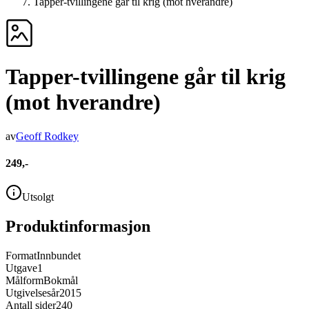
Tapper-tvillingene går til krig (mot hverandre)
Tapper-tvillingene går til krig
(mot hverandre)
av
Geoff Rodkey
249,-
Utsolgt
Produktinformasjon
Format
Innbundet
Utgave
1
Målform
Bokmål
Utgivelsesår
2015
Antall sider
240