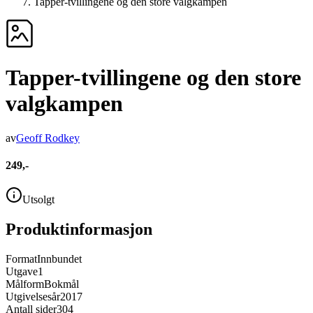
Tapper-tvillingene og den store valgkampen
Tapper-tvillingene og den store
valgkampen
av
Geoff Rodkey
249,-
Utsolgt
Produktinformasjon
Format
Innbundet
Utgave
1
Målform
Bokmål
Utgivelsesår
2017
Antall sider
304