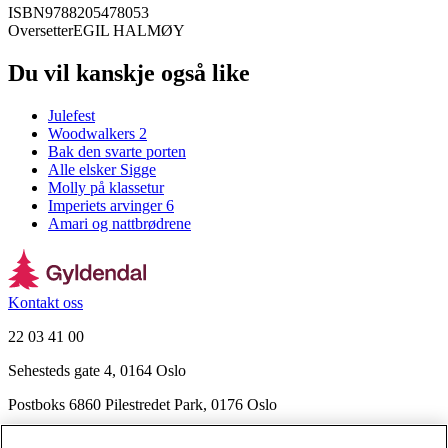
ISBN
9788205478053
Oversetter
EGIL HALMØY
Du vil kanskje også like
Julefest
Woodwalkers 2
Bak den svarte porten
Alle elsker Sigge
Molly på klassetur
Imperiets arvinger 6
Amari og nattbrødrene
Kontakt oss
22 03 41 00
Sehesteds gate 4, 0164 Oslo
Postboks 6860 Pilestredet Park, 0176 Oslo
Finn frem