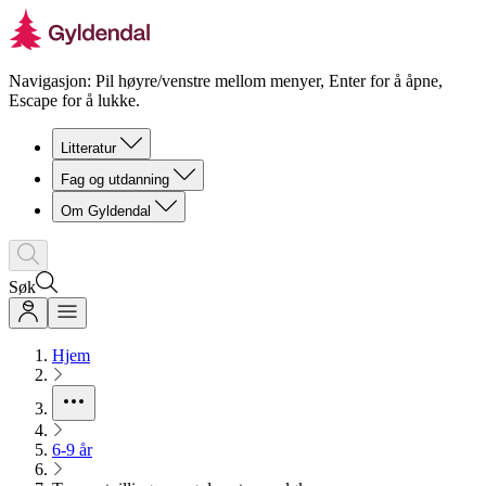
Navigasjon: Pil høyre/venstre mellom menyer, Enter for å åpne,
Escape for å lukke.
Litteratur
Fag og utdanning
Om Gyldendal
Søk
Hjem
6-9 år